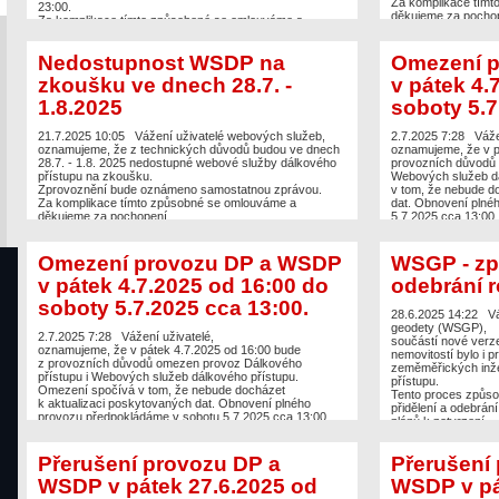
Za komplikace tímt
23:00.
děkujeme za pochop
Za komplikace tímto způsobené se omlouváme a
děkujeme za pochopení.
Nedostupnost WSDP na
Omezení 
zkoušku ve dnech 28.7. -
v pátek 4.
1.8.2025
soboty 5.7
21.7.2025 10:05
Vážení uživatelé webových služeb,
2.7.2025 7:28
Váže
oznamujeme, že z technických důvodů budou ve dnech
oznamujeme, že v p
28.7. - 1.8. 2025 nedostupné webové služby dálkového
provozních důvodů 
přístupu na zkoušku.
Webových služeb dá
Zprovoznění bude oznámeno samostatnou zprávou.
v tom, že nebude d
Za komplikace tímto způsobné se omlouváme a
dat. Obnovení plné
děkujeme za pochopení.
5.7.2025 cca 13:00
Za komplikace tímt
děkujeme za pochop
Omezení provozu DP a WSDP
WSGP - zpr
v pátek 4.7.2025 od 16:00 do
odebrání r
soboty 5.7.2025 cca 13:00.
28.6.2025 14:22
Vá
geodety (WSGP),
2.7.2025 7:28
Vážení uživatelé,
součástí nové verz
oznamujeme, že v pátek 4.7.2025 od 16:00 bude
nemovitostí bylo i p
z provozních důvodů omezen provoz Dálkového
zeměměřických inže
přístupu i Webových služeb dálkového přístupu.
přístupu.
Omezení spočívá v tom, že nebude docházet
Tento proces způsob
k aktualizaci poskytovaných dat. Obnovení plného
přidělení a odebrání
provozu předpokládáme v sobotu 5.7.2025 cca 13:00.
plánů k potvrzení.
Za komplikace tímto způsobené se omlouváme a
V případě, že ve v
děkujeme za pochopení.
evidováno oprávněn
Přerušení provozu DP a
Přerušení
uživateli přidělena
WSDP v pátek 27.6.2025 od
WSDP v pá
Za komplikace se 