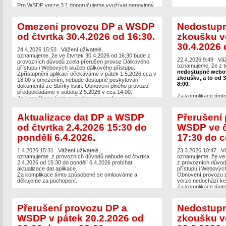
Pro WSDP verze 3.1 doporučujeme využívat nepovinný
parametr „verze“ pro sestavy v datovém formátu XML.
Další informace a dokumentace na
odkaze
https://cuzk.gov.cz/Katastr-
Omezení provozu DP a WSDP
Nedostup
nemovitosti/Poskytovani-udaju-z-KN/Dalkovy-
od čtvrtka 30.4.2026 od 16:30.
zkoušku v
pristup/Webove-sluzby-dalkoveho-pristupu.aspx
.
Omlouváme se za komplikace a děkujeme za
30.4.2026 
pochopení.
24.4.2026 15:53
Vážení uživatelé,
oznamujeme, že ve čtvrtek 30.4.2026 od 16:30 bude z
22.4.2026 9:49
Váž
provozních důvodů zcela přerušen provoz Dálkového
oznamujeme, že z 
přístupu i Webových služeb dálkového přístupu.
nedostupné webov
Zpřístupnění aplikací očekáváme v pátek 1.5.2026 cca v
zkoušku, a to od 3
18:00 s omezením, nebude dostupné poskytování
8:00.
dokumentů ze Sbírky listin. Obnovení plného provozu
předpokládáme v sobotu 2.5.2026 v cca 14:00.
Za komplikace tímt
Za komplikace tímto způsobené se omlouváme a
děkujeme za pochop
děkujeme za pochopení.
Aktualizace dat DP a WSDP
Přerušení
od čtvrtka 2.4.2026 15:30 do
WSDP ve č
pondělí 6.4.2026.
17:30 do c
1.4.2026 15:31
Vážení uživatelé,
23.3.2026 10:47
Vá
oznamujeme, z provozních důvodů nebude od čtvrtka
oznamujeme, že ve 
2.4.2026 od 15:30 do pondělí 6.4.2026 probíhat
z provozních důvod
aktualizace dat aplikace.
přístupu i Webových
Za komplikace tímto způsobené se omlouváme a
Obnovení provozu p
děkujeme za pochopení.
verze nedochází k
Za komplikace tímt
děkujeme za pochop
Přerušení provozu DP a
Nedostup
WSDP v pátek 20.2.2026 od
zkoušku ve