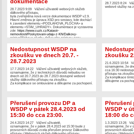
dokumentace
děkujeme za pochop
28.7.2023 8:24
Váž
webové služby na z
28.7.2023 9:09
Vážení uživatelé webových služeb
dálkového přístupu,
byla zveřejněna nová verze dokumentace WSDP v2.9.
Hlavní změnou je úprava XSD pro sestavy, kde dochází
k zavedení elementu <PODLAHOVA_PLOCHA> a
elementu <STAV_UHRADY>. Dokumentace je vystavena
zde:
https://www.cuzk.cz/Katastr-
nemovitosti/Poskytovani-udaju-z-KN/Dalkovy-
pristup/Webove-sluzby-dalkoveho-pristupu.aspx
Změna bude nasazena s novou verzí ISKN začátkem
září (předpokládaný termín je 8.9.2023).
Nedostupnost WSDP na
Nedostup
zkoušku ve dnech 20.7. -
zkoušku 2
28.7.2023
21.6.2023 10:54
Vá
oznamujeme, že dne
17.7.2023 14:22
Vážení uživatelé webových služeb,
cca 16:30 nedostup
oznamujeme, že z technických důvodů nebudou ve
přístupu na zkoušk
dnech od 20.7.2023 do 28.7.2023 dostupné webové
Za komplikace tímt
služby dálkového přístupu na zkoušku.
děkujeme za pochop
Za komplikace se omlouváme a děkujeme za pochopení.
Přerušení provozu DP a
Přerušení
WSDP v pátek 28.4.2023 od
WSDP v út
15:30 do cca 23:00.
18:00 do c
24.4.2023 14:27
Vážení uživatelé,
1.3.2023 13:26
Váž
oznamujeme, že v pátek 28.4.2023 od 15:30 bude z
oznamujeme, že v ú
provozních důvodů zcela přerušen provoz Dálkového
provozních důvodů 
přístupu i Webových služeb dálkového přístupu.
přístupu i Webových