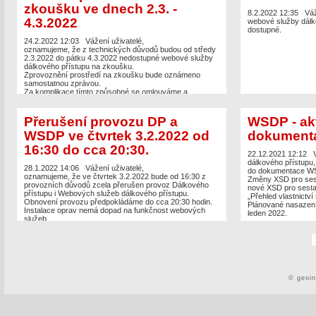
zkoušku ve dnech 2.3. -
8.2.2022 12:35
Váž
4.3.2022
webové služby dálk
dostupné.
24.2.2022 12:03
Vážení uživatelé,
oznamujeme, že z technických důvodů budou od středy
2.3.2022 do pátku 4.3.2022 nedostupné webové služby
dálkového přístupu na zkoušku.
Zprovoznění prostředí na zkoušku bude oznámeno
samostatnou zprávou.
Za komplikace tímto způsobné se omlouváme a
děkujeme za pochopení.
Přerušení provozu DP a
WSDP - ak
WSDP ve čtvrtek 3.2.2022 od
dokument
16:30 do cca 20:30.
22.12.2021 12:12
dálkového přístupu,
28.1.2022 14:06
Vážení uživatelé,
do dokumentace WS
oznamujeme, že ve čtvrtek 3.2.2022 bude od 16:30 z
Změny XSD pro sest
provozních důvodů zcela přerušen provoz Dálkového
nové XSD pro sesta
přístupu i Webových služeb dálkového přístupu.
„Přehled vlastnictví
Obnovení provozu předpokládáme do cca 20:30 hodin.
Plánované nasazení
Instalace oprav nemá dopad na funkčnost webových
leden 2022.
služeb.
Součástí instalace jsou i změny XSD pro sestavy
„Informace o parcelách“ a „Přehled vlastnictví s
nemovitostmi“. Informace o aktualizaci dokumentace
byla vystavena 22.12.2021.
https://www.cuzk.cz/Aplikace-DP-do-KN/Aplikace-DP-
do-KN/Archiv-DP/342545.aspx
© geoi
Za komplikace tímto způsobené se omlouváme a
děkujeme za pochopení.