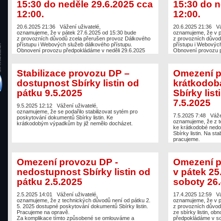
15:30 do neděle 29.6.2025 cca
15:30 do n
12:00.
12:00.
20.6.2025 21:36
Vážení uživatelé,
20.6.2025 21:36
Vá
oznamujeme, že v pátek 27.6.2025 od 15:30 bude
oznamujeme, že v p
z provozních důvodů zcela přerušen provoz Dálkového
z provozních důvod
přístupu i Webových služeb dálkového přístupu.
přístupu i Webových
Obnovení provozu předpokládáme v neděli 29.6.2025
Obnovení provozu p
cca 12:00. U této verze dochází k přidání nové verze
cca 12:00. U této v
webových služeb 3.1, vystavení dokumentace bude
webových služeb 3.
oznámeno samostatnou zprávou. Od obnovení provozu
oznámeno samostat
Stabilizace provozu DP –
Omezení p
budou tedy provozovány dvě verze webových služeb
budou tedy provoz
verze 2.9 a verze 3.1.
verze 2.9 a verze 3.
dostupnost Sbírky listin od
krátkodob
Ve verzi webových služeb 2.9 dochází k drobné změně
Ve verzi webových 
pátku 9.5.2025
Sbírky list
u sestavy Výpis stavu zákaznického účtu. Popis
u sestavy Výpis sta
webových služeb je zde:
https://cuzk.gov.cz/Katastr-
webových služeb je
7.5.2025
nemovitosti/Poskytovani-ustavu daju-z-KN/Dalkovy-
nemovitosti/Poskyt
9.5.2025 12:12
Vážení uživatelé,
pristup/Webove-sluzby-dalkoveho-pristupu.aspx
pristup/Webove-slu
oznamujeme, že se podařilo stabilizovat sytém pro
Za komplikace tímto způsobené se omlouváme a
Za komplikace tímt
7.5.2025 7:48
Váže
poskytování dokumentů Sbírky listin. Ke
děkujeme za pochopení.
děkujeme za pochop
oznamujeme, že z 
krátkodobým výpadkům by již nemělo docházet.
ke krátkodobé nedo
Sbírky listin. Na sta
pracujeme.
Ostatní sestavy js
Za komplikace tímt
děkujeme za pochop
Omezení provozu DP -
Omezení 
nedostupnost Sbírky listin od
v pátek 25
pátku 2.5.2025
soboty 26.
2.5.2025 14:01
Vážení uživatelé,
17.4.2025 12:59
Vá
oznamujeme, že z technických důvodů není od pátku 2.
oznamujeme, že v p
5. 2025 dostupné poskytování dokumentů Sbírky listin.
z provozních důvod
Pracujeme na opravě.
ze sbírky listin, ob
Za komplikace tímto způsobené se omlouváme a
předpokládáme v so