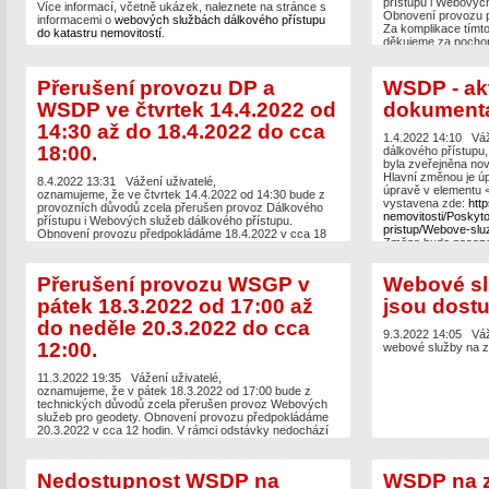
přístupu i Webových
Více informací, včetně ukázek, naleznete na stránce s
Obnovení provozu p
informacemi o
webových službách dálkového přístupu
Za komplikace tímt
do katastru nemovitostí
.
děkujeme za pochop
Přerušení provozu DP a
WSDP - ak
WSDP ve čtvrtek 14.4.2022 od
dokument
14:30 až do 18.4.2022 do cca
1.4.2022 14:10
Váž
18:00.
dálkového přístupu,
byla zveřejněna n
Hlavní změnou je ú
8.4.2022 13:31
Vážení uživatelé,
úpravě v elementu
oznamujeme, že ve čtvrtek 14.4.2022 od 14:30 bude z
vystavena zde:
http
provozních důvodů zcela přerušen provoz Dálkového
nemovitosti/Poskyt
přístupu i Webových služeb dálkového přístupu.
pristup/Webove-slu
Obnovení provozu předpokládáme 18.4.2022 v cca 18
Změna bude nasazen
hodin. U této verze dochází ke změně XSD sestav
dubna.
webových služeb (
https://www.cuzk.cz/Aplikace-DP-do-
KN/Aplikace-DP-do-KN/Archiv-DP/351948.aspx?
Přerušení provozu WSGP v
Webové sl
feed=RSS
).
Za komplikace tímto způsobené se omlouváme a
pátek 18.3.2022 od 17:00 až
jsou dost
děkujeme za pochopení.
do neděle 20.3.2022 do cca
9.3.2022 14:05
Váž
12:00.
webové služby na z
11.3.2022 19:35
Vážení uživatelé,
oznamujeme, že v pátek 18.3.2022 od 17:00 bude z
technických důvodů zcela přerušen provoz Webových
služeb pro geodety. Obnovení provozu předpokládáme
20.3.2022 v cca 12 hodin. V rámci odstávky nedochází
ke změnám webových služeb.
Za komplikace tímto způsobené se omlouváme a
děkujeme za pochopení.
Nedostupnost WSDP na
WSDP na 