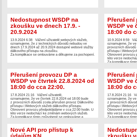
Nedostupnost WSDP na
Přerušení
zkoušku ve dnech 17.9. -
WSDP ve č
20.9.2024
18:00 do c
13.9.2024 6:38
Vážení uživatelé webových služeb,
10.9.2024 8:59
Váž
oznamujeme, že z technických důvodů nebudou ve
oznamujeme, že ve 
dnech 17.9.2024 až 20.9.2024 dostupné webové služby
provozních důvodů 
dálkového přístupu na zkoušku.
přístupu i Webových
Za komplikace se omlouváme a děkujeme za pochopení.
Obnovení provozu p
této verze nedochá
Za komplikace tímt
děkujeme za pochop
Přerušení provozu DP a
Přerušení
WSDP ve čtvrtek 22.8.2024 od
WSDP ve č
18:00 do cca 22:00.
18:00 do c
17.8.2024 21:16
Vážení uživatelé,
17.8.2024 21:16
Vá
oznamujeme, že ve čtvrtek 22.8.2024 od 18:00 bude
oznamujeme, že ve 
z provozních důvodů zcela přerušen provoz Dálkového
z provozních důvod
přístupu i Webových služeb dálkového přístupu.
přístupu i Webových
Obnovení provozu předpokládáme v cca 22:00 hodin. U
Obnovení provozu p
této verze nedochází ke změnám webových služeb.
této verze nedochá
Za komplikace tímto způsobené se omlouváme a
Za komplikace tímt
děkujeme za pochopení.
děkujeme za pochop
Nové API pro přístup k
Nedostup
údajům KN.
zkoušku ve