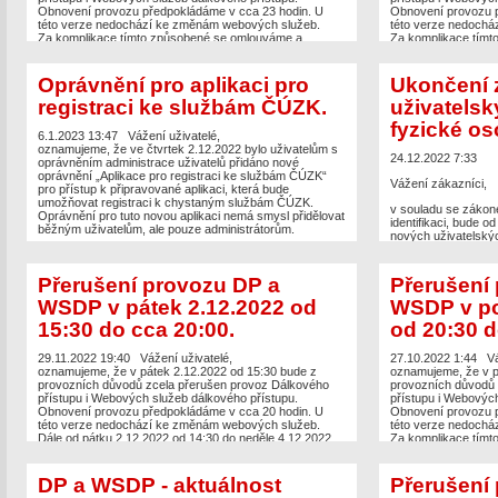
Obnovení provozu předpokládáme v cca 23 hodin. U
Obnovení provozu p
této verze nedochází ke změnám webových služeb.
této verze nedochá
Za komplikace tímto způsobené se omlouváme a
Za komplikace tímt
děkujeme za pochopení.
děkujeme za pochop
Oprávnění pro aplikaci pro
Ukončení 
registraci ke službám ČÚZK.
uživatelsk
fyzické os
6.1.2023 13:47
Vážení uživatelé,
oznamujeme, že ve čtvrtek 2.12.2022 bylo uživatelům s
24.12.2022 7:33
oprávněním administrace uživatelů přidáno nové
oprávnění „Aplikace pro registraci ke službám ČÚZK“
Vážení zákazníci,
pro přístup k připravované aplikaci, která bude
umožňovat registraci k chystaným službám ČÚZK.
v souladu se zákone
Oprávnění pro tuto novou aplikaci nemá smysl přidělovat
identifikaci, bude 
běžným uživatelům, ale pouze administrátorům.
nových uživatelskýc
Dálkový přístup do 
O spuštění zmíněné nové aplikace vás budeme
zřízena aplikace Dá
informovat.
neregistrované uživ
Přerušení provozu DP a
Přerušení
adrese:
https://dpn
WSDP v pátek 2.12.2022 od
WSDP v po
prostřednictvím Iden
stejné výstupy jako 
15:30 do cca 20:00.
od 20:30 d
informace je realizo
nebo OnLine platbou
ČÚZK.
29.11.2022 19:40
Vážení uživatelé,
27.10.2022 1:44
Vá
oznamujeme, že v pátek 2.12.2022 od 15:30 bude z
oznamujeme, že v p
Identita občana slou
provozních důvodů zcela přerušen provoz Dálkového
provozních důvodů 
osoby online a její 
přístupu i Webových služeb dálkového přístupu.
přístupu i Webových
informací navštivte
Obnovení provozu předpokládáme v cca 20 hodin. U
Obnovení provozu p
nebo
https://info.id
této verze nedochází ke změnám webových služeb.
této verze nedochá
Dále od pátku 2.12.2022 od 14:30 do neděle 4.12.2022
Za komplikace tímt
Ukončení zakládání
do cca 18 hodin nebudou dostupné dokumenty ze sbírky
děkujeme za pochop
osob ani zakládání
listin.
přístupu do KN.
Za komplikace tímto způsobené se omlouváme a
DP a WSDP - aktuálnost
Přerušení
děkujeme za pochopení.