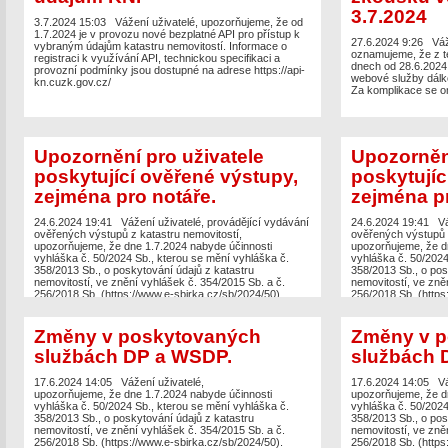
3.7.2024
3.7.2024 15:03
Vážení uživatelé, upozorňujeme, že od
1.7.2024 je v provozu nové bezplatné API pro přístup k
27.6.2024 9:26
Váž
vybraným údajům katastru nemovitostí. Informace o
oznamujeme, že z 
registraci k využívání API, technickou specifikaci a
dnech od 28.6.2024
provozní podmínky jsou dostupné na adrese https://api-
webové služby dálk
kn.cuzk.gov.cz/
Za komplikace se o
Upozornění pro uživatele
Upozornění
poskytující ověřené výstupy,
poskytujíc
zejména pro notáře.
zejména pr
24.6.2024 19:41
Vážení uživatelé, provádějící vydávání
24.6.2024 19:41
Vá
ověřených výstupů z katastru nemovitostí,
ověřených výstupů z
upozorňujeme, že dne 1.7.2024 nabyde účinnosti
upozorňujeme, že d
vyhláška č. 50/2024 Sb., kterou se mění vyhláška č.
vyhláška č. 50/2024
358/2013 Sb., o poskytování údajů z katastru
358/2013 Sb., o pos
nemovitostí, ve znění vyhlášek č. 354/2015 Sb. a č.
nemovitostí, ve zně
256/2018 Sb. (https://www.e-sbirka.cz/sb/2024/50).
256/2018 Sb. (https
Novela upravuje úplatu za vydání ověřených výstupů z
Novela upravuje úp
katastru nemovitostí:
katastru nemovitostí
- Výpis z katastru – od 1.7.2024 úplata bude činit 50 Kč
- Výpis z katastru 
Změny v poskytovaných
Změny v p
(do 30.6.2024 činí úplata 50 Kč) – NEDOCHÁZÍ KE
(do 30.6.2024 činí
službách DP a WSDP.
službách 
ZMĚNĚ,
ZMĚNĚ,
- Evidence práv pro osobu – od 1.7.2024 úplata bude
- Evidence práv pr
činit 75 Kč (do 30.6.2024 činí úplata 50 Kč),
činit 75 Kč (do 30.6
17.6.2024 14:05
Vážení uživatelé,
17.6.2024 14:05
Vá
- Ověřený výstup nebo duplikát listiny ze sbírky listin
- Ověřený výstup neb
upozorňujeme, že dne 1.7.2024 nabyde účinnosti
upozorňujeme, že d
katastru – od 1.7.2024 úplata bude činit 10 Kč (do
katastru – od 1.7.20
vyhláška č. 50/2024 Sb., kterou se mění vyhláška č.
vyhláška č. 50/2024
30.6.2024 činí úplata 10 Kč) – NEDOCHÁZÍ KE ZMĚNĚ,
30.6.2024 činí úp
358/2013 Sb., o poskytování údajů z katastru
358/2013 Sb., o pos
- Přehled vlastnictví s nemovitostmi – od 1.7.2024
- Přehled vlastnict
nemovitostí, ve znění vyhlášek č. 354/2015 Sb. a č.
nemovitostí, ve zně
úplata bude činit 100 Kč.
úplata bude činit 10
256/2018 Sb. (https://www.e-sbirka.cz/sb/2024/50).
256/2018 Sb. (https