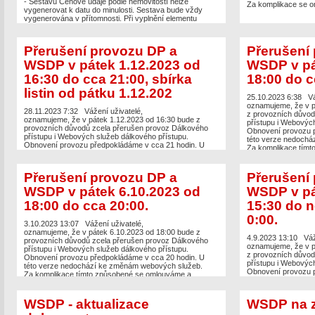
- Sestavu Cenové údaje podle nemovitostí nelze
Za komplikace se o
vygenerovat k datu do minulosti. Sestava bude vždy
vygenerována v přítomnosti. Při vyplnění elementu
datumK webová služba vrátí varování 575 - Obsah
elementu datumK je ignorován.
- Ceny za sestavy vygenerované a stažené
Přerušení provozu DP a
Přerušení
prostřednictvím WSDP na zkoušku neodpovídají
správným hodnotám, a proto na ně nelze brát ohled.
WSDP v pátek 1.12.2023 od
WSDP v pá
Problematika bude vyřešena s nasazením změn
16:30 do cca 21:00, sbírka
18:00 do c
vyplývající z novely Vyhlášky o poskytování údajů z KN.
listin od pátku 1.12.202
Omlouváme se za komplikace a děkujeme za
25.10.2023 6:38
Vá
pochopení.
oznamujeme, že v p
28.11.2023 7:32
Vážení uživatelé,
z provozních důvod
oznamujeme, že v pátek 1.12.2023 od 16:30 bude z
přístupu i Webových
provozních důvodů zcela přerušen provoz Dálkového
Obnovení provozu p
přístupu i Webových služeb dálkového přístupu.
této verze nedochá
Obnovení provozu předpokládáme v cca 21 hodin. U
Za komplikace tímt
této verze nedochází ke změnám webových služeb.
děkujeme za pochop
Poskytování dokumentů ze sbírky listin nebude pomocí
Dálkového přístupu dostupné od pátku 1.12.2023 od
Přerušení provozu DP a
Přerušení
14:30 do soboty 2.12.2023 do cca 12:00.
Za komplikace tímto způsobené se omlouváme a
WSDP v pátek 6.10.2023 od
WSDP v pá
děkujeme za pochopení.
18:00 do cca 20:00.
15:30 do n
0:00.
3.10.2023 13:07
Vážení uživatelé,
oznamujeme, že v pátek 6.10.2023 od 18:00 bude z
4.9.2023 13:10
Váž
provozních důvodů zcela přerušen provoz Dálkového
oznamujeme, že v p
přístupu i Webových služeb dálkového přístupu.
z provozních důvod
Obnovení provozu předpokládáme v cca 20 hodin. U
přístupu i Webových
této verze nedochází ke změnám webových služeb.
Obnovení provozu p
Za komplikace tímto způsobené se omlouváme a
0:00 hodin. U této
děkujeme za pochopení.
webových služeb. 
popsány zde
:
https
WSDP - aktualizace
WSDP na 
KN/Aplikace-DP-do
Za komplikace tímt