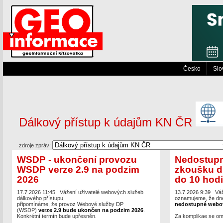
Česko
Slo
Dálkový přístup k údajům KN ČR
zdroje zpráv:
WSDP - ukončení provozu
Nedostup
WSDP verze 2.9 na podzim
zkoušku d
2026
do 10 hod
17.7.2026 11:45
Vážení uživatelé webových služeb
13.7.2026 9:39
Váž
dálkového přístupu,
oznamujeme, že dne
připomínáme, že provoz Webové služby DP
nedostupné webov
(WSDP)
verze 2.9 bude ukončen na podzim 2026
.
Konkrétní termín bude upřesněn.
Za komplikae se o