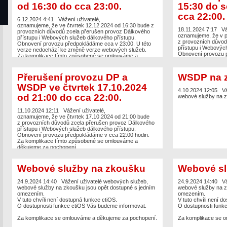
od 16:30 do cca 23:00.
15:30 do s
cca 22:00.
6.12.2024 4:41
Vážení uživatelé,
oznamujeme, že ve čtvrtek 12.12.2024 od 16:30 bude z
18.11.2024 7:17
Vá
provozních důvodů zcela přerušen provoz Dálkového
oznamujeme, že v p
přístupu i Webových služeb dálkového přístupu.
z provozních důvod
Obnovení provozu předpokládáme cca v 23:00. U této
přístupu i Webových
verze nedochází ke změně verze webových služeb.
Obnovení provozu p
Za komplikace tímto způsobené se omlouváme a
cca 22:00. U této 
děkujeme za pochopení.
webových služeb.
Zároveň dochází ke
Přerušení provozu DP a
WSDP na 
z
https://katastr.cu
Pro interaktivní pr
WSDP ve čtvrtek 17.10.2024
prosíme o úpravu V
4.10.2024 12:05
Vá
od 21:00 do cca 22:00.
budou funkční obě 
webové služby na z
přechod na nové jm
Za komplikace tímt
11.10.2024 12:11
Vážení uživatelé,
děkujeme za pochop
oznamujeme, že ve čtvrtek 17.10.2024 od 21:00 bude
z provozních důvodů zcela přerušen provoz Dálkového
přístupu i Webových služeb dálkového přístupu.
Obnovení provozu předpokládáme v cca 22:00 hodin.
Za komplikace tímto způsobené se omlouváme a
děkujeme za pochopení.
Webové služby na zkoušku
Webové sl
24.9.2024 14:40
Vážení uživatelé webových služeb,
24.9.2024 14:40
Vá
webové služby na zkoušku jsou opět dostupné s jedním
webové služby na z
omezením.
omezením.
V tuto chvíli není dostupná funkce ctiOS.
V tuto chvíli není d
O dostupnosti funkce ctiOS Vás budeme informovat.
O dostupnosti funk
Za komplikace se omlouváme a děkujeme za pochopení.
Za komplikace se o