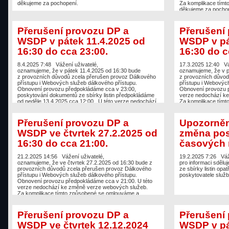
děkujeme za pochopení.
Za komplikace tímt
děkujeme za pochop
Přerušení provozu DP a
Přerušení
WSDP v pátek 11.4.2025 od
WSDP v pá
16:30 do cca 23:00.
16:30 do c
8.4.2025 7:48
Vážení uživatelé,
17.3.2025 12:40
Vá
oznamujeme, že v pátek 11.4.2025 od 16:30 bude
oznamujeme, že v p
z provozních důvodů zcela přerušen provoz Dálkového
z provozních důvod
přístupu i Webových služeb dálkového přístupu.
přístupu i Webových
Obnovení provozu předpokládáme cca v 23:00,
Obnovení provozu p
poskytování dokumentů ze sbírky listin předpokládáme
verze nedochází k
od neděle 13.4.2025 cca 12:00. U této verze nedochází
Za komplikace tímt
ke změně verze webových služeb.
děkujeme za pochop
Za komplikace tímto způsobené se omlouváme a
děkujeme za pochopení.
Přerušení provozu DP a
Upozornění
WSDP ve čtvrtek 27.2.2025 od
změna pos
16:30 do cca 21:00.
časových r
21.2.2025 14:56
Vážení uživatelé,
19.2.2025 7:26
Váž
oznamujeme, že ve čtvrtek 27.2.2025 od 16:30 bude z
pro informaci sdělu
provozních důvodů zcela přerušen provoz Dálkového
ze sbírky listin op
přístupu i Webových služeb dálkového přístupu.
poskytovatele služ
Obnovení provozu předpokládáme cca v 21:00. U této
verze nedochází ke změně verze webových služeb.
Za komplikace tímto způsobené se omlouváme a
děkujeme za pochopení.
Přerušení provozu DP a
Přerušení
WSDP ve čtvrtek 12.12.2024
WSDP v pá