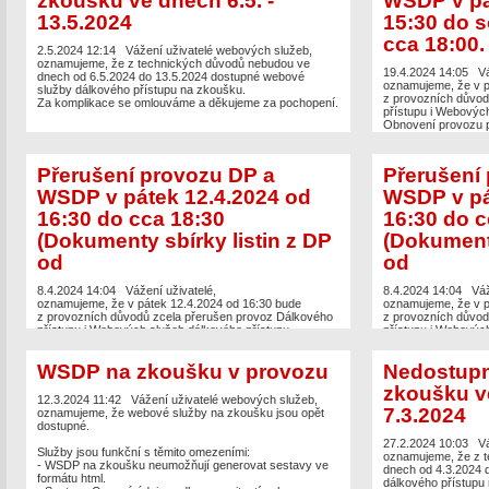
zkoušku ve dnech 6.5. -
WSDP v pá
13.5.2024
15:30 do s
cca 18:00.
2.5.2024 12:14
Vážení uživatelé webových služeb,
oznamujeme, že z technických důvodů nebudou ve
19.4.2024 14:05
Vá
dnech od 6.5.2024 do 13.5.2024 dostupné webové
oznamujeme, že v p
služby dálkového přístupu na zkoušku.
z provozních důvod
Za komplikace se omlouváme a děkujeme za pochopení.
přístupu i Webových
Obnovení provozu p
cca 18:00. U této 
webových služeb.
Za komplikace tímt
Přerušení provozu DP a
Přerušení
děkujeme za pochop
WSDP v pátek 12.4.2024 od
WSDP v pá
16:30 do cca 18:30
16:30 do c
(Dokumenty sbírky listin z DP
(Dokumenty
od
od
8.4.2024 14:04
Vážení uživatelé,
8.4.2024 14:04
Váž
oznamujeme, že v pátek 12.4.2024 od 16:30 bude
oznamujeme, že v p
z provozních důvodů zcela přerušen provoz Dálkového
z provozních důvod
přístupu i Webových služeb dálkového přístupu.
přístupu i Webových
Obnovení provozu předpokládáme v cca 18:30 hodin. U
Obnovení provozu p
této verze nedochází ke změnám webových služeb.
této verze nedochá
WSDP na zkoušku v provozu
Nedostup
Dokumenty sbírky listin poskytované přes Dálkový
Dokumenty sbírky l
přístup nebudou dostupné od pátku 12.4.2024 od 15:30
přístup nebudou do
zkoušku ve
do soboty 13. 4. 2024 do cca 18:00.
do soboty 13. 4. 20
12.3.2024 11:42
Vážení uživatelé webových služeb,
Za komplikace tímto způsobené se omlouváme a
Za komplikace tímt
7.3.2024
oznamujeme, že webové služby na zkoušku jsou opět
děkujeme za pochopení.
děkujeme za pochop
dostupné.
27.2.2024 10:03
Vá
Služby jsou funkční s těmito omezeními:
oznamujeme, že z 
- WSDP na zkoušku neumožňují generovat sestavy ve
dnech od 4.3.2024 
formátu html.
dálkového přístupu