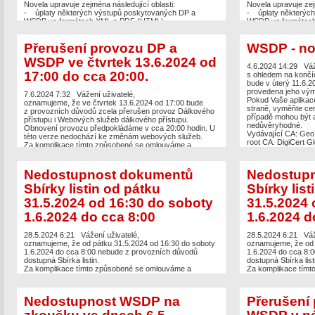
Novela upravuje zejména následující oblasti:
Novela upravuje zej
- úplaty některých výstupů poskytovaných DP a
- úplaty některýc
WSDP ve formátech XML a PDF (HTML),
WSDP ve formátec
- vznik nového veřejného API na vybrané údaje KN,
- vznik nového veř
- novou možnost šíření dat KN prostřednictvím WSDP,
- novou možnost ší
Přerušení provozu DP a
WSDP - nov
- úplatu za zřízení Služby sledování změn do 20
- úplatu za zřízen
sledovaných nemovitostí (nově bude její zřízení
sledovaných nemovit
WSDP ve čtvrtek 13.6.2024 od
bezúplatné).
bezúplatné).
4.6.2024 14:29
Váž
17:00 do cca 20:00.
s ohledem na končící
bude v úterý 11.6.2
provedena jeho vým
7.6.2024 7:32
Vážení uživatelé,
Pokud Vaše aplikace 
oznamujeme, že ve čtvrtek 13.6.2024 od 17:00 bude
straně, vyměňte cer
z provozních důvodů zcela přerušen provoz Dálkového
případě mohou být
přístupu i Webových služeb dálkového přístupu.
nedůvěryhodné.
Obnovení provozu předpokládáme v cca 20:00 hodin. U
Vydávající CA: Ge
této verze nedochází ke změnám webových služeb.
root CA: DigiCert G
Za komplikace tímto způsobené se omlouváme a
Odkaz na stránky Dig
děkujeme za pochopení.
CA stáhnout:
https:
certificates.htm
Nedostupnost dokumentů
Nedostup
Omlouváme se za k
Sbírky listin od pátku
Sbírky list
pochopení.
31.5.2024 od 16:30 do soboty
31.5.2024 
1.6.2024 do cca 8:00
1.6.2024 d
28.5.2024 6:21
Vážení uživatelé,
28.5.2024 6:21
Váž
oznamujeme, že od pátku 31.5.2024 od 16:30 do soboty
oznamujeme, že od 
1.6.2024 do cca 8:00 nebude z provozních důvodů
1.6.2024 do cca 8:
dostupná Sbírka listin.
dostupná Sbírka list
Za komplikace tímto způsobené se omlouváme a
Za komplikace tímt
děkujeme za pochopení.
děkujeme za pochop
Nedostupnost WSDP na
Přerušení