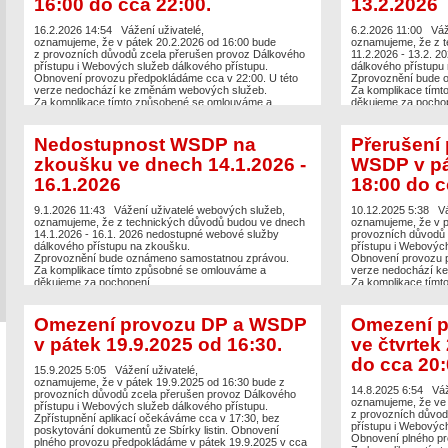
16:00 do cca 22:00.
13.2.2026
16.2.2026 14:54
Vážení uživatelé,
6.2.2026 11:00
Váž
oznamujeme, že v pátek 20.2.2026 od 16:00 bude
oznamujeme, že z 
z provozních důvodů zcela přerušen provoz Dálkového
11.2.2026 - 13.2. 
přístupu i Webových služeb dálkového přístupu.
dálkového přístupu
Obnovení provozu předpokládáme cca v 22:00. U této
Zprovoznění bude 
verze nedochází ke změnám webových služeb.
Za komplikace tímt
Za komplikace tímto způsobené se omlouváme a
děkujeme za pochop
děkujeme za pochopení.
Nedostupnost WSDP na
Přerušení
zkoušku ve dnech 14.1.2026 -
WSDP v pá
16.1.2026
18:00 do c
9.1.2026 11:43
Vážení uživatelé webových služeb,
10.12.2025 5:38
Vá
oznamujeme, že z technických důvodů budou ve dnech
oznamujeme, že v p
14.1.2026 - 16.1. 2026 nedostupné webové služby
provozních důvodů 
dálkového přístupu na zkoušku.
přístupu i Webových
Zprovoznění bude oznámeno samostatnou zprávou.
Obnovení provozu p
Za komplikace tímto způsobné se omlouváme a
verze nedochází k
děkujeme za pochopení.
Za komplikace tímt
děkujeme za pochop
Omezení provozu DP a WSDP
Omezení 
v pátek 19.9.2025 od 16:30.
ve čtvrtek
do cca 20:
15.9.2025 5:05
Vážení uživatelé,
oznamujeme, že v pátek 19.9.2025 od 16:30 bude z
14.8.2025 6:54
Váž
provozních důvodů zcela přerušen provoz Dálkového
oznamujeme, že ve 
přístupu i Webových služeb dálkového přístupu.
z provozních důvod
Zpřístupnění aplikací očekáváme cca v 17:30, bez
přístupu i Webových
poskytování dokumentů ze Sbírky listin. Obnovení
Obnovení plného pr
plného provozu předpokládáme v pátek 19.9.2025 v cca