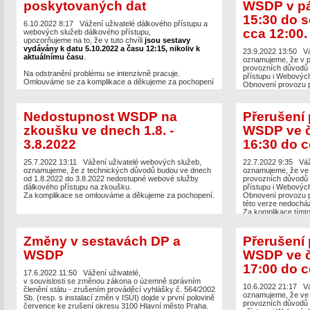
poskytovaných dat
WSDP v pá
15:30 do s
6.10.2022 8:17
Vážení uživatelé dálkového přístupu a
cca 12:00.
webových služeb dálkového přístupu,
upozorňujeme na to, že v tuto chvíli
jsou sestavy
vydávány k datu 5.10.2022 a času 12:15, nikoliv k
23.9.2022 13:50
Vá
aktuálnímu času
.
oznamujeme, že v p
provozních důvodů 
Na odstranění problému se intenzivně pracuje.
přístupu i Webových
Omlouváme se za komplikace a děkujeme za pochopení
Obnovení provozu p
cca 12 hodin. U té
webových služeb.
Za komplikace tímt
Nedostupnost WSDP na
Přerušení
děkujeme za pochop
zkoušku ve dnech 1.8. -
WSDP ve č
3.8.2022
16:30 do c
25.7.2022 13:11
Vážení uživatelé webových služeb,
22.7.2022 9:35
Váž
oznamujeme, že z technických důvodů budou ve dnech
oznamujeme, že ve 
od 1.8.2022 do 3.8.2022 nedostupné webové služby
provozních důvodů 
dálkového přístupu na zkoušku.
přístupu i Webových
Za komplikace se omlouváme a děkujeme za pochopení.
Obnovení provozu p
této verze nedochá
Za komplikace tímt
děkujeme za pochop
Změny v sestavách DP a
Přerušení
WSDP
WSDP ve č
17:00 do c
17.6.2022 11:50
Vážení uživatelé,
v souvislosti se změnou zákona o územně správním
10.6.2022 21:17
Vá
členění státu - zrušením prováděcí vyhlášky č. 564/2002
oznamujeme, že ve 
Sb. (resp. s instalací změn v ISÚI) dojde v první polovině
provozních důvodů 
července ke zrušení okresu 3100 Hlavní město Praha.