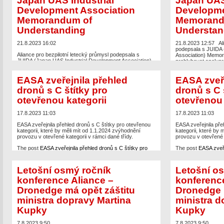
Japan UAS Industrial
Japan UAS 
UAVA v novém čísle časopisu Ministerstva zahraničních
věcí
appeared first on
UAV Aliance pro bezpilotní letecký
Development Association
Developme
průmysl
.
Memorandum of
Memorand
Understanding
Understan
21.8.2023 16:02
21.8.2023 12:57
Al
podepsala s JUIDA 
Aliance pro bezpilotní letecký průmysl podepsala s
Association) Memor
JUIDA (Japan UAS Industrial Development Association)
prohlubovat spolupr
Memorandum of Understanding a bude prohlubovat
dronů a navazuje ta
spolupráci s japonskými partnery v oblasti dronů a
letošní akce Japan
EASA zveřejnila přehled
EASA zveře
navazuje tak na první český stánek v rámci letošní akce
Japan Drones na konci června 2023.
dronů s C štítky pro
dronů s C 
The post
Aliance podepsala s JUIDA Japan UAS
otevřenou kategorii
otevřenou 
Industrial Development Association Memorandum of
Understanding
appeared first on
UAV Aliance pro
17.8.2023 11:03
17.8.2023 11:03
bezpilotní letecký průmysl
.
EASA zveřejnila přehled dronů s C štítky pro otevřenou
EASA zveřejnila pře
kategorii, které by měli mít od 1.1.2024 zvýhodnění
kategorii, které by 
provozu v otevřené kategorii v rámci dané třídy.
provozu v otevřené k
The post
EASA zveřejnila přehled dronů s C štítky pro
The post
EASA zveře
otevřenou kategorii
appeared first on
UAV Aliance pro
otevřenou kategorii
bezpilotní letecký průmysl
.
bezpilotní letecký p
Letošní osmý ročník
Letošní o
konference Aliance –
konference
Dronedge má opět záštitu
Dronedge 
ministra dopravy Martina
ministra d
Kupky
Kupky
7.8.2023 9:50
7.8.2023 9:50