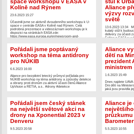
space workshopu v EASA v
stůl k Urba
appeared first on
UAV Aliance pro bezpilotní letecký
průmysl
.
Kolíně nad Rýnem
Aliance př
výzvy rozv
23.6.2023 15:27
světě
Účastnili jsme se aktivně dvoudenního workshopu k U-
space v centrále EASA v Kolíně nad Rýnem. Celá
13.6.2023 13:34
M
podrobná prezentace a videozáznam workshopu je k
kulatý stůl k budouc
dispozici na stránkách EASA zde:
delivery za účasti z
https://www.easa.europa.eu/en/newsroom-and-
Foltina z EASA a vy
events/events/u-space-workshop-concept-
Aliancí pro bezpilo
implementation
diskuze s výzvami 
Pořádali jsme poptávaný
Aliance vy
delivery v ČR.
The post
Účastnili jsme se aktivně U-space workshopu v
workshop na téma antidrony
dětí na Mi
EASA v Kolíně nad Rýnem
appeared first on
UAV Aliance
pro bezpilotní letecký průmysl
.
pro NÚKIB
prezident 
ministrem
6.6.2023 16:00
1.6.2023 15:49
Aliance pro bezpilotní letecký průmysl pořádala pro
NÚKIB workshop na téma antidrony a způsoby detekce
Dnes najdete UAVA 
a obrany proti dronům za aktivní účasti členů Aliance
Dni dětí na Ministe
UpVision a RETIA, a.s.. #drony #detekce
jaká jsou pravidla j
Aliance mluvil s mi
The post
Pořádali jsme poptávaný workshop na téma
urychlení implement
antidrony pro NÚKIB
appeared first on
UAV Aliance pro
jednu ze svých prior
bezpilotní letecký průmysl
.
Pořádali jsem český stánek
Aliance je
The post
Aliance vy
na největší světové akci na
největšíh
dopravy a prezident
drony na Xponential 2023 v
průzkumu 
appeared first on
UA
průmysl
.
Denveru
Barometer
9.5.2023 20:58
5.5.2023 10:55