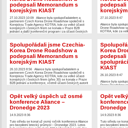
podepsali Memorandum s
podepsal
korejským KIAST
korejským
27.10.2023 10:09
Aliance byla spolupořadatelem a
27.10.2023 8:47
partnerem Czech Korea Drone Roadshow společně s
Aliance byla spolu
Korejskou Trade Agency KOTRA, kde za velké účasti
Drone Roadshow sp
korejských i českých firem se konala v Praze B2B
KOTRA, kde za velk
jednání a další konferenční program i za účasti českých
se konala v Praze B
autorit – ÚCL, ŘLP a Ministerstva dopravy. Současně
program i za účasti
podepsal prezident Aliance Memorandum o spolupráci s
Ministerstva doprav
Korea Institute of […]
Spolupořádali jsme Czechia-
Spolupořád
Aliance Memorandum 
[…]
Korea Drone Roadshow a
Korea Dro
podepsali Memorandum s
podepsal
The post
Spolupořá
Roadshow a podeps
korejským KIAST
spoluprác
appeared first on
UA
průmysl
.
KIAST
26.10.2023 8:56
Aliance byla spolupořadatelem a
partnerem Czech Korea Drone Roadshow společně s
26.10.2023 8:47
Korejskou Trade Agency KOTRA, kde za velké účasti
korejských i českých firem (přes 30) se konala v Praze
Aliance byla spolu
B2B jednání a konference, včetně účasti českých autorit
Drone Roadshow sp
Ministerstva dopravy, Úřadu pro civilní letectví a Řízení
KOTRA, kde za velk
letového provozu. Prezident Aliance současně podepsal
se konala v Praze B
Memorandum o spolupráci s […]
Opět velký úspěch už osmé
Opět velk
program i za účasti
Ministerstva doprav
konference Aliance –
konference
Aliance Memorandum 
[…]
Dronedge 2023
Dronedge 
The post
Spolupořá
14.9.2023 8:36
14.9.2023 8:36
Roadshow a podeps
korejským KIAST
ap
Tuto středu se konal už osmý ročník konference Aliance
Tuto středu se kona
bezpilotní letecký p
pro bezpilotní letecký průmysl – Dronedge 2023. Letos
pro bezpilotní lete