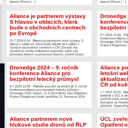
letectví Řízení […]
letectví Řízení […]
Aliance je partnerem výstavy
Dronedge 2
S hlavou v oblacích, která
konference
bude v obchodních centrech
bezpilotní
po Evropě
8.7.2024 12:09
Při
konference Aliance 
31.7.2024 8:04
Aliance je partnerem nové výstavy S
Dronedge 2024. Dat
hlavou v oblacích, která bude několik let k vidění v
Praha 6 Registrace
různých obchodních centrech v ČR i Evropě. Na
výstavě je mnoho unikátních exponátů, které vás
provedou historií i současností letectví, včetně účasti
několika členů Aliance. Nyní výstavu můžete vidět přes
léto v Trenčíně v obchodním centru Laugaricio. Více na
[…]
Dronedge 2024 – 9. ročník
Aliance po
konference Aliance pro
letošní we
bezpilotní letecký průmysl
aktualizac
ČR od kvě
8.7.2024 12:09
Přijměte pozvání na letošní již 9. ročník
konference Aliance pro bezpilotní letecký průmysl –
1.7.2024 15:01
Ali
Dronedge 2024. Datum: 11.9.2024 Místo: kino Dlabačov,
webinář s ÚCL k ak
Praha 6 Registrace bude spuštěna 11. července 2024.
(LKR10-UAS) od leto
dostupný na Youtube
přehrání. Doporučuj
oddělení bezpilotní
hlavní změny a uleh
příkladech, včetně 
Aliance partnerem nové
ÚCL zveřej
hlukové studie dronů od ŘLP
Opatření 