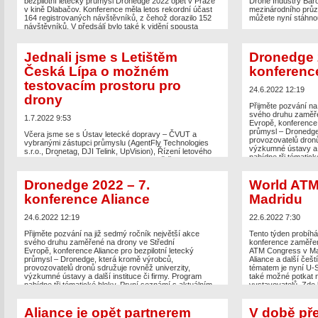
bezpilotní letecký průmysl Dronedge 2022 opět v Praze
Drone Industry Baro
v kině Dlabačov. Konference měla letos rekordní účast
mezinárodního průz
164 registrovaných návštěvníků, z čehož dorazilo 152
můžete nyní stáhno
návštěvníků. V předsálí bylo také k vidění spousta
The post
Aliance je
novinek od partnerů konference a přednášejících jako
Barometer 2022 kter
například nové drony od švýcarských hostů z
UAV Aliance pro bez
WingtraOne […]
Jednali jsme s Letištěm
Dronedge 
Česká Lípa o možném
konferenc
The post
Včera se konal již 7. ročník konference Aliance
Dronedge 2022
appeared first on
UAV Aliance pro
testovacím prostoru pro
bezpilotní letecký průmysl
.
24.6.2022 12:19
drony
Přijměte pozvání na
svého druhu zaměře
1.7.2022 9:53
Evropě, konference 
průmysl – Dronedge
Včera jsme se s Ústav letecké dopravy – ČVUT a
provozovatelů dronů
vybranými zástupci průmyslu (AgentFly Technologies
výzkumné ústavy a d
s.r.o., Dronetag, DJI Telink, UpVision), Řízení letového
nabídne tři tématic
provozu ČR, s.p. a Prague Airport – Letiště Praha
stavem české a slov
účastnili představení a setkání s Letištěm Česká Lípa,
evropské legislativ
kde probíhají jednání o vytvoření testovacího polygonu
Dronedge 2022 – 7.
World ATM
pro drony. O dalším průběhu budeme informovat…
The post
Dronedge 
konference Aliance
Madridu
appeared first on
UA
The post
Jednali jsme s Letištěm Česká Lípa o možném
průmysl
.
testovacím prostoru pro drony
appeared first on
UAV
24.6.2022 12:19
22.6.2022 7:30
Aliance pro bezpilotní letecký průmysl
.
Přijměte pozvání na již sedmý ročník největší akce
Tento týden probíhá
svého druhu zaměřené na drony ve Střední
konference zaměřen
Evropě, konference Aliance pro bezpilotní letecký
ATM Congress v Mad
průmysl – Dronedge, která kromě výrobců,
Aliance a další češt
provozovatelů dronů sdružuje rovněž univerzity,
tématem je nyní U-S
výzkumné ústavy a další instituce či firmy. Program
také možné potkat 
nabídne tři tématické bloky. První seznámí s aktuálním
vystavovatelů. Zde 
stavem české a slovenské legislativy a implementací
The post
World ATM
evropské legislativy spojené s drony, U-space […]
Aliance je opět partnerem
V době př
on
UAV Aliance pro 