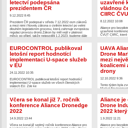
letectví podepsána
uzavřené 
U-space v EU
appea
bezpilotní letecký p
prezidentem ČR
vládnou č
CIIRC ČV
9.12.2022 8:45
8.12.2022 10:08
Prezident ČR podepsal v středu 7.12.2022 osm zákonů
a mezi nimi i Novelu zákona o civilním letectví po velmi
Aliance pro bezpilo
dlouhém legislativním procesu, která zahrnuje evropskou
uzavřené konferenc
regulaci provozu dronů.Zákon by měl vejít v platnost
ČVUT CIIRC, které mě
měsíc po přijetí, takže nejpozději 1.2.2023, budeme dále
armádní sektor v ob
informovat, jelikož součástí by mělo být i vydání nového
účastnilo mnoho zá
OOP. https://www.hrad.cz/cs/pro-media/tiskove-
ČR a byla i diskuze
zpravy/aktualni-tiskove-zpravy/prezident-republiky-
EUROCONTROL publikoval
UAVA Alia
drony v ČR.
podepsal-osm-zakonu-16736
letošní report hodnotící
Drone Mar
The post
Aliance by
The post
Novela zákona o civilním letectví podepsána
implementaci U-space služeb
mezi nejvě
Drony vládnou čes
prezidentem ČR
appeared first on
UAV Aliance pro
first on
UAV Aliance 
bezpilotní letecký průmysl
.
v EU
koalicemi 
drony
24.11.2022 10:35
12.10.2022 9:36
EUROCONTROL publikoval letošní report hodnotící
implementaci U-space služeb ve všech členských
Tento týden byla zv
státech EU. Zde ke
Market Environment 
stažení:https://www.eurocontrol.int/publication/u-space-
DRONEII.com – Dron
services-implementation-monitoring-report
Aliance pro bezpilo
Včera se konal již 7. ročník
Aliance je
Coalitions and Orga
The post
EUROCONTROL publikoval letošní report
zástupci je napříkl
hodnotící implementaci U-space služeb v EU
appeared
konference Aliance Dronedge
Drone Ind
Skvělý úspěch pro 
first on
UAV Aliance pro bezpilotní letecký průmysl
.
2022
2022 který
The post
UAVA Alia
Environment mezi ne
14.9.2022 13:44
1.9.2022 11:21
organizacemi pro d
pro bezpilotní letec
Včera se konal již sedmý ročník konference Aliance pro
Aliance pro bezpilot