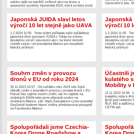
stánku opět na největší světové akci na drony a
Oprávnění k letu. S
autonomní systémy Xponential 2024, která se letos koná
v San Diegu.
Japonská JUIDA slaví letos
Japonská J
výročí 10 let stejně jako UAVA
výročí 10 
1.2.2024 11:05
Tento týden pořádala naše spřátelená
1.2.2024 11:05
Ten
japonská dron asociace JUIDA v Tokiju ke svému
japonská dron asoc
desátému výročí slavnostní akci, na které nemohl
desátému výročí sla
chybět vzkaz i od prezidenta Aliance pro bezpilotní
chybět vzkaz i od pr
letecký průmysl.
letecký průmysl.
Souhrn změn v provozu
Účastnili 
dronů v EU od roku 2024
kulatého s
Mobility v
30.11.2023 10:57
Od začátku roku 2024 nás čeká
několik změn v pravidlech provozu i prodeji dronů v EU.
11.11.2023 10:46
V
Pokud Vás zajímá souhrn změn, tak ho najdete na
kulatého stolu k #Ur
stránkách EASA nebo jsme připravili souhrn na
Brně pod vedením 
stránkách Aliance, zde: https://uavaliance.cz/eu-pravidla/
ŘLP, MD a dalšími j
Současně budeme hlavní změny představovat postupně
CETIN atd.
na Facebooku Aliance.
Spolupořádali jsme Czechia-
Spolupořád
Korea Drone Roadshow a
Korea Dro