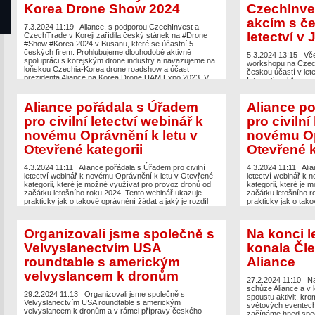
Korea Drone Show 2024
CzechInve
akcím s če
7.3.2024 11:19
Aliance, s podporou CzechInvest a
letectví v
CzechTrade v Koreji zařídila český stánek na #Drone
#Show #Korea 2024 v Busanu, které se účastní 5
českých firem. Prohlubujeme dlouhodobě aktivně
5.3.2024 13:15
Vče
spolupráci s korejským drone industry a navazujeme na
workshopu na Czech
loňskou Czechia-Korea drone roadshow a účast
českou účastí v le
prezidenta Aliance na Korea Drone UAM Expo 2023. V
International Aeros
rámci akce a českého stánku […]
Japonska a diskutova
těchto akcích, před
Aliance pořádala s Úřadem
Aliance p
českého stánku na
#letectví #inovace
pro civilní letectví webinář k
pro civilní
novému Oprávnění k letu v
novému Op
Otevřené kategorii
Otevřené k
4.3.2024 11:11
Aliance pořádala s Úřadem pro civilní
4.3.2024 11:11
Alia
letectví webinář k novému Oprávnění k letu v Otevřené
letectví webinář k 
kategorii, které je možné využívat pro provoz dronů od
kategorii, které je
začátku letošního roku 2024. Tento webinář ukazuje
začátku letošního r
prakticky jak o takové oprávnění žádat a jaký je rozdíl
prakticky jak o tako
mezi Oprávněním k letu v Otevřené kategorii a
mezi Oprávněním k l
Oprávněním k provozu ve Specifické kategorii. […]
Oprávněním k provoz
Organizovali jsme společně s
Na konci l
Velvyslanectvím USA
konala Čl
roundtable s americkým
Aliance
velvyslancem k dronům
27.2.2024 11:10
Na
schůze Aliance a v 
29.2.2024 11:13
Organizovali jsme společně s
spoustu aktivit, kr
Velvyslanectvím USA roundtable s americkým
světových eventech,
velvyslancem k dronům a v rámci přípravy českého
začínáme hned spe