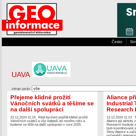
Česko
Slo
UAVA
zdroje zpráv:
Přejeme klidné prožití
Aliance př
Vánočních svátků a těšíme se
Industrial
na další spolupráci
Research I
23.12.2024 11:19
Rádi bychom popřáli klidné prožití
13.12.2024 11:13
T
Vánočních svátků a vše nejlepší do nového roku a
Aliance její aktivit
budeme se těšit na další spolupráci v roce 2025.
Research Institute 
bylo koordinované 
členy Aliance a zač
početnější delegace 