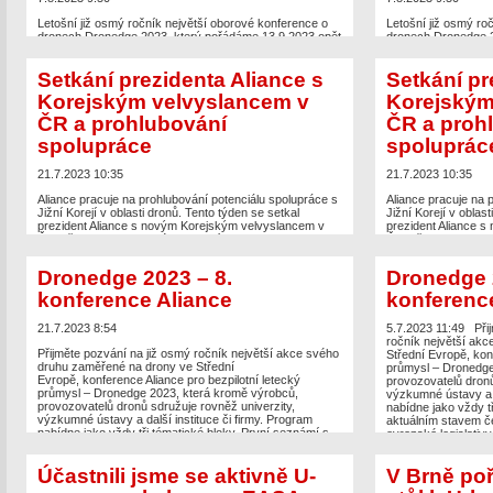
Letošní již osmý ročník největší oborové konference o
Letošní již osmý ro
dronech Dronedge 2023, který pořádáme 13.9.2023 opět
dronech Dronedge 2
v Praze v kině Dlabačov má opět záštitu pana ministra
v Praze v kině Dlab
dopravy Martina Kupky. Letošní ročník má opět nabitý
dopravy Martina Kup
Setkání prezidenta Aliance s
Setkání pr
program, spoustu výjimečných hostů a expertů,
program, spoustu v
například zástupce EASA nebo EUSPA, nechybí zástupci
například zástupce
Korejským velvyslancem v
Korejským
českých autorit jako je ÚCL, ŘLP, Ministerstvo dopravy,
českých autorit jak
zástupci […]
zástupci […]
ČR a prohlubování
ČR a proh
spolupráce
spoluprác
The post
Letošní osmý ročník konference Aliance –
The post
Letošní os
Dronedge má opět záštitu ministra dopravy Martina
Dronedge má opět zá
Kupky
appeared first on
UAV Aliance pro bezpilotní
Kupky
appeared fir
21.7.2023 10:35
21.7.2023 10:35
letecký průmysl
.
letecký průmysl
.
Aliance pracuje na prohlubování potenciálu spolupráce s
Aliance pracuje na 
Jižní Korejí v oblasti dronů. Tento týden se setkal
Jižní Korejí v oblas
prezident Aliance s novým Korejským velvyslancem v
prezident Aliance 
ČR a ředitelem Korejské obchodní agentury KOTRA.
ČR a ředitelem Kor
Společně připravujeme na podzim tohoto roku Czechia-
Společně připravuj
Korea Drone Roadshow, kdy vybraní zástupci
Korea Drone Roadsh
Dronedge 2023 – 8.
Dronedge 
korejského průmyslu s drony a autorit se budou
korejského průmyslu
společně moci setkat v Praze […]
společně moci setka
konference Aliance
konferenc
The post
Setkání prezidenta Aliance s Korejským
The post
Setkání pr
21.7.2023 8:54
5.7.2023 11:49
Při
velvyslancem v ČR a prohlubování spolupráce
appeared
velvyslancem v ČR 
ročník největší ak
first on
UAV Aliance pro bezpilotní letecký průmysl
.
first on
UAV Aliance 
Přijměte pozvání na již osmý ročník největší akce svého
Střední Evropě, konf
druhu zaměřené na drony ve Střední
průmysl – Dronedge
Evropě, konference Aliance pro bezpilotní letecký
provozovatelů dronů
průmysl – Dronedge 2023, která kromě výrobců,
výzkumné ústavy a d
provozovatelů dronů sdružuje rovněž univerzity,
nabídne jako vždy t
výzkumné ústavy a další instituce či firmy. Program
aktuálním stavem če
nabídne jako vždy tři tématické bloky. První seznámí s
evropské legislativ
aktuálním stavem české legislativy a implementací
evropské legislativy spojené s drony, […]
Účastnili jsme se aktivně U-
V Brně po
The post
Dronedge 2023 – 8. konference Aliance