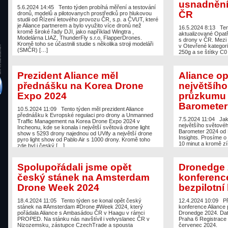
usnadněním
5.6.2024 14:45
Tento týden probíhá měření a testování
ČR
dronů, modelů a pilotovanych prostředků pro hlukovou
studii od Řízení letového provozu ČR, s.p. a ČVUT, které
je Aliance partnerem a bylo využito více dronů než
16.5.2024 8:13
Ten
kromě široké řady DJI, jako například Wingtra ,
aktualizované Opat
Modelárna LIAZ, ThunderFly s.r.o, FlapperDrones.
s drony v ČR. Mezi 
Kromě toho se účastnili studie s několika stroji modeláři
v Otevřené kategori
(SMČR) […]
250g a se štítky C0
přečíst zde: https
prostor-lkr10-uas-3
červnu s ÚCL k bli
Prezident Aliance měl
Aliance op
přednášku na Korea Drone
největšíh
Expo 2024
průzkumu 
Barometer
10.5.2024 11:09
Tento týden měl prezident Aliance
přednášku k Evropské regulaci pro drony a Unmanned
7.5.2024 11:04
Jak
Traffic Management na Korea Drone Expo 2024 v
největšího světové
Incheonu, kde se konala i největší světová drone light
Barometer 2024 od
show s 5293 drony najednou od UVify a největší drone
Insights. Prosíme o
pyro light show od Pablo Air s 1000 drony. Kromě toho
10 minut a kromě z
zde byl i český […]
máte možnost vyhrá
mezinárodních akcí
Week, InterGeo, Co
Spolupořádali jsme opět
Dronedge 2
Současně […]
český stánek na Amsterdam
konference
Drone Week 2024
bezpilotní
18.4.2024 11:05
Tento týden se konal opět český
12.4.2024 10:09
Př
stánek na #Amsterdam #Drone #Week 2024, který
konference Aliance 
pořádala Aliance s Ambasádou ČR v Haagu v rámci
Dronedge 2024. Dat
PROPED. Na stánku nás navštívil i velvyslanec ČR v
Praha 6 Registrace
Nizozemsku, zástupce CzechTrade a spousta
červenec 2024.