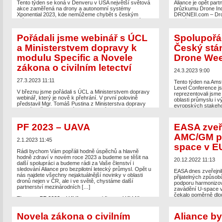
Tento týden se koná v Denveru v USA největší světová
Aliance je opět par
akce zaměřená na drony a autonomní systémy
průzkumu Drone Ind
Xponential 2023, kde nemůžeme chybět s českým
DRONEII.com – Dron
stánkem s Dronetag, UpVision, Workswell a Modelárna
prosíme o jeho vypln
LIAZ. Současně jsme měli prezentaci v Solution Theatre,
české uživatele pro
kde jsme představili český průmysl a výzkum s drony a
vyplnění zde: https
Pořádali jsme webinář s ÚCL
Spolupořád
české firmy Dronetag, LIAZ, UpVision a […]
barometer-2023-cz
vyhrát Skydio dron 
a Ministerstvem dopravy k
Český stá
The post
Pořádali jsem český stánek na největší
roce […]
modulu Specific a Novele
Drone Wee
světové akci na drony na Xponential 2023 v Denveru
appeared first on
UAV Aliance pro bezpilotní letecký
The post
Aliance je
zákona o civilním letectví
průmysl
.
průzkumu Drone In
24.3.2023 9:00
on
UAV Aliance pro 
27.3.2023 11:11
Tento týden na Am
Level Conference j
V březnu jsme pořádali s ÚCL a Ministerstvem dopravy
reprezentovali jsme
webinář, který je nově k přehrání. V první polovině
oblasti průmyslu i 
představil Mgr. Tomáš Pustina z Ministerstva dopravy
evropských stakehol
hlavní změny Novely zákona o civilním letectví, která
velvyslankyně ČR v
začala platit 1.1.2023 a Vyhlášky od 1.4.2023 a v druhé
velké akci spojené 
polovině Ing. Petr Plaček z ÚCL představil nový modul
PF 2023 – UAVA
EASA zveře
Specific, který lze […]
The post
Spolupořá
AMC/GM pr
Amsterdam Drone 
The post
Pořádali jsme webinář s ÚCL a Ministerstvem
2.1.2023 11:45
Aliance pro bezpilot
space v E
dopravy k modulu Specific a Novele zákona o civilním
letectví
appeared first on
UAV Aliance pro bezpilotní
Rádi bychom Vám popřáli hodně úspěchů a hlavně
letecký průmysl
.
hodně zdraví v novém roce 2023 a budeme se těšit na
20.12.2022 11:13
další spolupráci a budeme rádi za Vaše členství i
sledování Aliance pro bezpilotní letecký průmysl. Opět u
EASA dnes zveřejni
nás najdete všechny nejaktuálnější novinky v oblasti
přijatelných způsob
dronů nejen v ČR, ale i ve světě, chystáme další
podporu harmonizova
partnerství mezinárodních […]
zavádění U-space v 
čekalo poměrně dlou
The post
PF 2023 – UAVA
appeared first on
UAV Aliance
rámci možností sto
pro bezpilotní letecký průmysl
.
letošních veřejných
Novela zákona o civilním
Aliance by
The post
EASA zveře