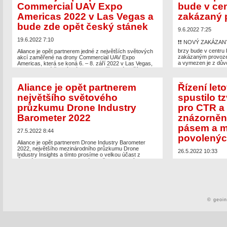
The post
Dronedge 2022 – 7. konference Aliance
Commercial UAV Expo
bude v ce
appeared first on
UAV Aliance pro bezpilotní letecký
průmysl
.
Americas 2022 v Las Vegas a
zakázaný 
bude zde opět český stánek
9.6.2022 7:25
19.6.2022 7:10
❗️❗️ NOVÝ ZAKÁZANÝ
brzy bude v centru 
Aliance je opět partnerem jedné z největších světových
zakázaným provoz
akcí zaměřené na drony Commercial UAV Expo
a vymezen je z dův
Americas, která se koná 6. – 8. září 2022 v Las Vegas,
kde bude také český stánek a pro případné další
radě EU. Platí již od
zájemce kromě vystavovatelů máme k dispozici 2 lístky
https://www.caa.cz
zdarma na celou třídenní akci v ceně až $950, včetně
centrum-pro-lety-ua
Aliance je opět partnerem
Řízení let
konference […]
největšího světového
spustilo tz
The post
V době př
The post
Aliance je opět partnerem Commercial UAV
nový zakázaný pros
průzkumu Drone Industry
pro CTR a
Expo Americas 2022 v Las Vegas a bude zde opět český
Aliance pro bezpilot
stánek
appeared first on
UAV Aliance pro bezpilotní
Barometer 2022
znázorněn
letecký průmysl
.
pásem a m
27.5.2022 8:44
povolenýc
Aliance je opět partnerem Drone Industry Barometer
2022, největšího mezinárodního průzkumu Drone
26.5.2022 10:33
Industry Insights a tímto prosíme o velkou účast z
České republiky, kdyby se nám opět povedlo být mezi
Řízení letového pr
Top 10 státy s největší účastí jako v roce 2020. Průzkum
provozu na stránkác
probíhá do konce června a pro všechny respondenty
MCTR tzv. Grid (dlaž
budou výsledky tohoto rozsáhlého průzkumu zdarma
znázorňují průběh o
[…]
hodnoty udávají ma
být provozem dronu
The post
Aliance je opět partnerem největšího světového
předchozí koordinac
© geoi
průzkumu Drone Industry Barometer 2022
appeared first
tlačítkem Grid v le
on
UAV Aliance pro bezpilotní letecký průmysl
.
The post
Řízení let
(dlaždice) pro CT