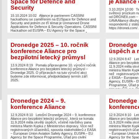
Space for Defence and
je Aliance
Security
3.10.2024 10:00
Te
světový průzkum na
15.10.2024 10:02
Aliance je partnerem CASSINI
od DRONEII.com – Dr
hackathonu se zaměřením na EUSpace for Defence and
UAVA Aliance dlouho
Security and jedním ze tří témat je Unmanned Drone
respondentů z států
Applications for Defence & Security Operations. CASSINI
https://droneii.com/
Hackathon od EUSPA – EU Agency for the Space
Programme se koná 22.-24.11.2024 hybridně a v ČR
organizuje Pražský inovační institut. Neváhejte se
přihlásit, ještě zbývá jeden […]
Dronedge 2025 – 10. ročník
Dronedge 
konference Aliance pro
úspěch a r
bezpilotní letecký průmysl
12.9.2024 8:47
Let
Aliance pro bezpilot
13.9.2024 8:19
Pomalu připravujeme 10. výroční ročník
11.9.2024 měla skv
konference Aliance pro bezpilotní letecký průmysl –
ministra Martin Kup
Dronedge 2025. O přípravách na tuto výroční akci
než registrovaných
budeme zde informovat, předpokládaný termín září
z EASA – European U
2025.
Agency, EUSPA – EU
Programme, Úřad pro 
provozu ČR, s.p. Pr
dalších. […]
Dronedge 2024 – 9.
Dronedge 
konference Aliance
konferenc
12.9.2024 8:10
Letošní Dronedge 2024 – 9. konference
12.9.2024 8:10
Let
Aliance pro bezpilotní letecký průmysl , která se konala
Aliance pro bezpilot
11.9.2024 měla skvělý úspěch, včetně návštěvy pana
11.9.2024 měla skv
ministra Martin Kupka z Ministerstvo dopravy. Více než
ministra Martin Kup
registrovaných účastníků, spousta stakeholderů z EASA
registrovaných úča
– European Union Aviation Safety Agency, EUSPA – EU
– European Union A
Agency for the Space Programme, Úřad pro civilní
Agency for the Spac