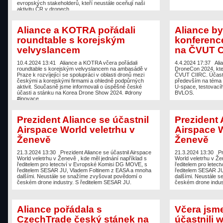
evropských stakeholderů, kteří neustále oceňují naši
aktivitu ČR v dronech.
Aliance a KOTRA pořádali
Aliance by
roundtable s korejským
konferenc
velvyslancem
na ČVUT C
10.4.2024 13:41
Aliance a KOTRA včera pořádali
4.4.2024 17:37
Ali
roundtable s korejským velvyslancem na ambasádě v
DroneCon 2024, kte
Praze k rozvíjející se spolupráci v oblasti dronů mezi
ČVUT CIIRC. Účastni
českými a korejskými firmami a ohledně podpůrných
především na téma p
aktivit. Současně jsme informovali o úspěšné české
U-space, testovacího
účasti a stánku na Korea Drone Show 2024. #drony
BVLOS.
#inovace
Prezident Aliance se účastnil
Prezident 
Airspace World veletrhu v
Airspace W
Ženevě
Ženevě
21.3.2024 13:30
Prezident Aliance se účastnil Airspace
21.3.2024 13:30
Pr
World veletrhu v Ženevě , kde měl jednání například s
World veletrhu v Že
ředitelem pro letectví v Evropské Komisi DG MOVE, s
ředitelem pro lete
ředitelem SESAR JU, Vladem Foltinem z EASA a mnoha
ředitelem SESAR JU
dalšími. Neustále se snažíme zvyšovat povědomí o
dalšími. Neustále 
českém drone industry. S ředitelem SESAR JU.
českém drone indus
Aliance pořádala s
Včera jsme
CzechTrade český stánek na
účastnili