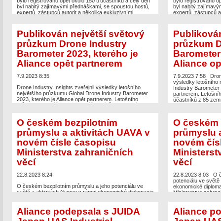
bylo registrováno opět okolo 150 ti účastníků a celý den
bylo registrováno op
byl nabitý zajímavými přednáškami, se spoustou hostů,
byl nabitý zajímavý
expertů, zástupců autorit a několika exkluzivními
expertů, zástupců au
novinkami. Bylo možné vidět letovou ukázku
novinkami. Bylo mož
bionspirované platformy od Flapper Drones, v průběhu
bionspirované platf
konference dorazil […]
konference dorazil 
Publikován největší světový
Publikován
průzkum Drone Industry
průzkum D
The post
Opět velký úspěch už osmé konference
The post
Opět velk
Aliance – Dronedge 2023
appeared first on
UAV Aliance
Aliance – Dronedge
Barometer 2023, kterého je
Barometer 
pro bezpilotní letecký průmysl
.
pro bezpilotní letec
Aliance opět partnerem
Aliance op
7.9.2023 8:35
7.9.2023 7:58
Dron
výsledky letošního
Drone Industry Insights zveřejnil výsledky letošního
Industry Barometer 
největšího průzkumu Global Drone Industry Barometer
partnerem. Letošní
2023, kterého je Aliance opět partnerem. Letošního
účastníků z 85 zemí
průzkumu se zúčastnilo 1113 účastníků z 85 zemí. Zde
Barometer
ke stažení:
O českém bezpilotním
O českém 
The post
Publikován největší světový průzkum Drone
Industry Barometer 2023, kterého je Aliance opět
průmyslu a aktivitách UAVA v
průmyslu a
partnerem
appeared first on
UAV Aliance pro bezpilotní
novém čísle časopisu
novém čís
letecký průmysl
.
Ministerstva zahraničních
Ministerst
věcí
věcí
22.8.2023 8:24
22.8.2023 8:03
O č
potenciálu ve světě 
O českém bezpilotním průmyslu a jeho potenciálu ve
ekonomické diploma
světě a aktivitách Aliance v rámci ekonomické diplomacie
Ministerstva zahra
v novém čísle časopisu Ministerstva zahraničních věcí
diplomacie MZV Č
Moderní ekonomická diplomacie MZV ČR.
BEZPILOTNÍ TECH
Aliance podepsala s JUIDA
Aliance p
SVĚTOVÉ ŠPIČKY
The post
O českém bezpilotním průmyslu a aktivitách