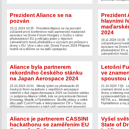
Prezident Aliance se na
Prezident 
pozván
hlavními ř
maďarské
19.11.2024 10:35
Prezident Aliance se na pozvání
2024
zúčastnil první konference naší partnerské maďarské
asociace na Drone Forum Hungary v Győru v rámci
předsednictví EU a měl jako jeden z hlavních
19.11.2024 10:35
P
zahraničních hostů přednášku o výzvách pro průmysl s
zúčastnil první ko
drony v EU. Více o akci zde: Drone Forum 2024 Přejeme
asociace na Drone 
hodně sil a těšíme se na další spolupráci.
předsednictví EU a 
zahraničních hostů
drony v EU. Více o
hodně sil a těšíme s
Aliance byla partnerem
Letošní Fu
rekordního českého stánku
ve znamen
na Japan Aerospace 2024
spoustou 
23.10.2024 10:01
Minulý týden se představilo 20
21.10.2024 7:55
Le
českých firem na jednom z největších aerospace
znamení dronů a och
veletrhů v Asii Japan Aerospace 2024 na českém stánku
drony a loitering mu
i s podporou Aliance UAVA, kde se prezentovali členové
vystavovateli bylo s
Dronetag, Mejzlik a Flyindefence. Skvělé ohlasy a velké
RETIA, a.s., Modelár
díky patří CzechTrade a Velvyslanectví ČR v Tokiu za
Flyindefence a my j
příkladnou spolupráci a také naší partnerské japonské
asociaci […]
Aliance je partnerem CASSINI
Vyšel svět
hackathonu se zaměřením EU
State of D