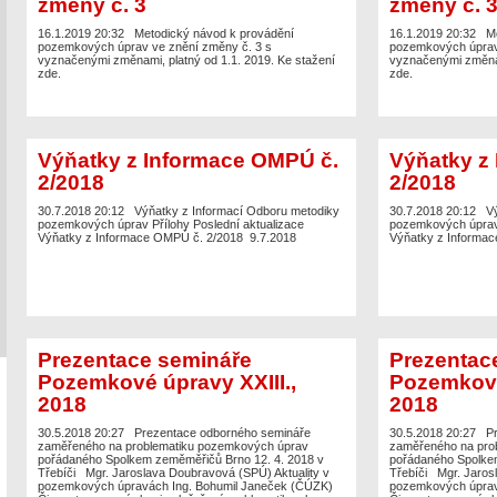
změny č. 3
změny č. 
16.1.2019 20:32
Metodický návod k provádění
16.1.2019 20:32
M
pozemkových úprav ve znění změny č. 3 s
pozemkových úprav 
vyznačenými změnami, platný od 1.1. 2019. Ke stažení
vyznačenými změnam
zde.
zde.
Výňatky z Informace OMPÚ č.
Výňatky z
2/2018
2/2018
30.7.2018 20:12
Výňatky z Informací Odboru metodiky
30.7.2018 20:12
V
pozemkových úprav Přílohy Poslední aktualizace
pozemkových úprav 
Výňatky z Informace OMPÚ č. 2/2018 9.7.2018
Výňatky z Informa
Prezentace semináře
Prezentac
Pozemkové úpravy XXIII.,
Pozemkové 
2018
2018
30.5.2018 20:27
Prezentace odborného semináře
30.5.2018 20:27
P
zaměřeného na problematiku pozemkových úprav
zaměřeného na pro
pořádaného Spolkem zeměměřičů Brno 12. 4. 2018 v
pořádaného Spolkem
Třebíči Mgr. Jaroslava Doubravová (SPÚ) Aktuality v
Třebíči Mgr. Jaros
pozemkových úpravách Ing. Bohumil Janeček (ČÚZK)
pozemkových úprav