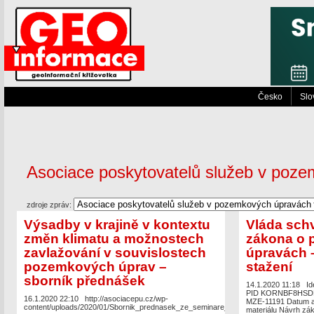
Česko
Slo
Asociace poskytovatelů služeb v poz
zdroje zpráv:
Výsadby v krajině v kontextu
Vláda schv
změn klimatu a možnostech
zákona o
zavlažování v souvislostech
úpravách –
pozemkových úprav –
stažení
sborník přednášek
14.1.2020 11:18
Id
PID KORNBF8HSDF1 
16.1.2020 22:10
http://asociacepu.cz/wp-
MZE-11191 Datum au
content/uploads/2020/01/Sbornik_prednasek_ze_seminare_Vysadby_v_krajine_v_ko
materiálu Návrh zá