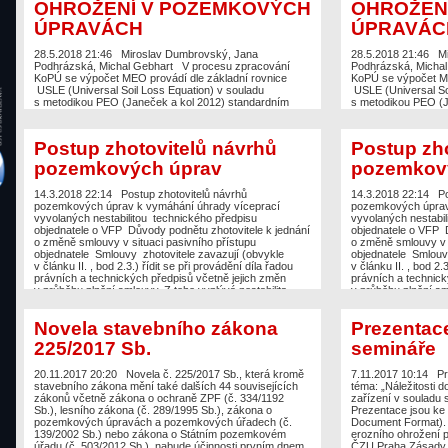
OHROŽENÍ V POZEMKOVÝCH
OHROŽEN
ÚPRAVÁCH
ÚPRAVÁC
28.5.2018 21:46
Miroslav Dumbrovský, Jana
28.5.2018 21:46
M
Podhrázská, Michal Gebhart V procesu zpracování
Podhrázská, Micha
KoPÚ se výpočet MEO provádí dle základní rovnice
KoPÚ se výpočet ME
USLE (Universal Soil Loss Equation) v souladu
USLE (Universal Soi
s metodikou PEO (Janeček a kol 2012) standardním
s metodikou PEO (J
postupem dle výpočtových liniích či variantně s využitím
postupem dle výpočto
nástrojů GIS. Stanovení erozně hodnocené plochy Pro
nástrojů GIS. Stan
stanovení míry erozního ohrožení (MEO) se provede
stanovení míry ero
Postup zhotovitelů návrhů
Postup zho
rozdělení posuzovaného území…
rozdělení posuzov
pozemkových úprav
pozemkov
14.3.2018 22:14
Postup zhotovitelů návrhů
14.3.2018 22:14
Po
pozemkových úprav k vymáhání úhrady víceprací
pozemkových úprav
vyvolaných nestabilitou technického předpisu
vyvolaných nestabil
objednatele o VFP Důvody podnětu zhotovitele k jednání
objednatele o VFP D
o změně smlouvy v situaci pasivního přístupu
o změně smlouvy v s
objednatele Smlouvy zhotovitele zavazují (obvykle
objednatele Smlouvy
v článku II. , bod 2.3.) řídit se při provádění díla řadou
v článku II. , bod 2.
právních a technických předpisů včetně jejich změn
právních a technick
v průběhu plnění smlouvy. Z toho vyplývá nestabilita…
v průběhu plnění sm
Novela stavebního zákona
Prezentac
225/2017 Sb.
semináře
20.11.2017 20:20
Novela č. 225/2017 Sb., která kromě
7.11.2017 10:14
Pr
stavebního zákona mění také dalších 44 souvisejících
téma: „Náležitosti 
zákonů včetně zákona o ochraně ZPF (č. 334/1192
zařízení v souladu
Sb.), lesního zákona (č. 289/1995 Sb.), zákona o
Prezentace jsou ke 
pozemkových úpravách a pozemkových úřadech (č.
Document Format). 
139/2002 Sb.) nebo zákona o Státním pozemkovém
erozního ohrožení p
úřadu (č. 503/2012 Sb.), nabude účinnosti prvním dnem
ČZU Praha Zásady st