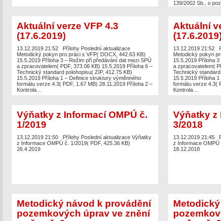
139/2002 Sb., o p
pozemkových úřade
Sb., o úpravě vlast
zemědělskému majet
Aktuální verze VFP 4.3
Aktuální v
ve znění pozdější
(17.6.2019)
(17.6.2019
13.12.2019 21:52
Přílohy Poslední aktualizace
13.12.2019 21:52
Metodický pokyn pro práci s VFP( DOCX, 442.63 KB)
Metodický pokyn pr
15.5.2019 Příloha 3 – Režim při předávání dat mezi SPÚ
15.5.2019 Příloha 3
a zpracovatelem( PDF, 373.06 KB) 15.5.2019 Příloha 6 –
a zpracovatelem( PD
Technický standard polohopisu( ZIP, 412.75 KB)
Technický standard 
15.5.2019 Příloha 1 – Definice struktury výměnného
15.5.2019 Příloha 1
formátu verze 4.3( PDF, 1.67 MB) 28.11.2019 Příloha 2 –
formátu verze 4.3( 
Kontrola…
Kontrola…
Výňatky z Informací OMPÚ č.
Výňatky z
1/2019
3/2018
13.12.2019 21:50
Přílohy Poslední aktualizace Výňatky
13.12.2019 21:45
z Informace OMPÚ č. 1/2019( PDF, 425.36 KB)
z Informace OMPÚ č
26.4.2019
18.12.2018
Metodický návod k provádění
Metodický
pozemkových úprav ve znění
pozemkový