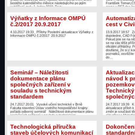
šestého kalendářního měsíce následujícího po jejím
František Toman,C
vyhlášení, tedy 1. ledna 2018. Text…
eroze v PSZ doc.I
Výňatky z Informace OMPÚ
Automatiz
č.2/2017 20.9.2017
cest v Civi
4.10.2017 19:33
Přílohy Poslední aktualizace Výňatky z
13.9.2017 18:57
Zd
Informace OMPÚ č.2/2017 20.9.2017
dopoledne, CAD Fór
Pokud jste se na něj 
se na vás těšit příš
oficiální přihlášky. 
doufáme, že si z k
poznatků, osvěžíte t
do…
Seminář – Náležitosti
Aktualizac
dokumentace plánu
návod k p
společných zařízení v
pozemkový
souladu s technickým
Technický
standardem
společných
24.7.2017 20:01
Vysoké učení technické v Brně
24.7.2017 19:39
K 
Fakulta stavební Ústav vodního hospodářství krajiny
aktualizace příloh
pořádá odborný seminář Náležitosti dokumentace plánu
změn je součástí těc
společných zařízení v souladu s technickým
aktualizace Metodick
standardem Datum konání: 14. 9. 2017 Místo konání:
znění 23.6.2017 Me
VUT FAST Ústav vodního hospodářství krajiny Žižkova
pozemkových úprav,
Technologická příručka
Dokončení
17, 602 00 Brno Seminář je určen pro pracovníky
vyznačenými změna
pozemkových úřadů, členy RDK a zpracovatelé
standardu (20.4.20
staveb účelových komunikací
standard
projektových dokumentací KoPÚ Program…
standardu 30.6.20