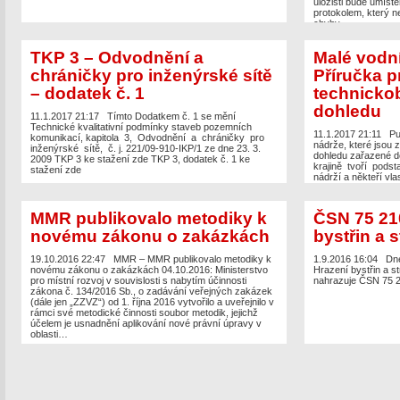
uložišti bude umís
protokolem, který 
chyby.
TKP 3 – Odvodnění a
Malé vodní
chráničky pro inženýrské sítě
Příručka p
– dodatek č. 1
technicko
dohledu
11.1.2017 21:17
Tímto Dodatkem č. 1 se mění
Technické kvalitativní podmínky staveb pozemních
11.1.2017 21:11
Pu
komunikací, kapitola 3, Odvodnění a chráničky pro
nádrže, které jsou 
inženýrské sítě, č. j. 221/09-910-IKP/1 ze dne 23. 3.
dohledu zařazené do
2009 TKP 3 ke stažení zde TKP 3, dodatek č. 1 ke
krajině tvoří pods
stažení zde
nádrží a někteří vla
neznají všechny povi
stažení zde
MMR publikovalo metodiky k
ČSN 75 21
novému zákonu o zakázkách
bystřin a s
19.10.2016 22:47
MMR – MMR publikovalo metodiky k
1.9.2016 16:04
Dne
novému zákonu o zakázkách 04.10.2016: Ministerstvo
Hrazení bystřin a s
pro místní rozvoj v souvislosti s nabytím účinnosti
nahrazuje ČSN 75 2
zákona č. 134/2016 Sb., o zadávání veřejných zakázek
(dále jen „ZZVZ“) od 1. října 2016 vytvořilo a uveřejnilo v
rámci své metodické činnosti soubor metodik, jejichž
účelem je usnadnění aplikování nové právní úpravy v
oblasti…