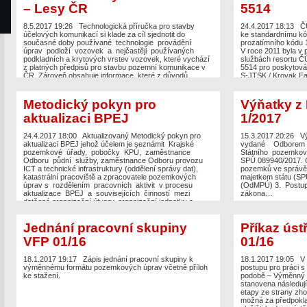
– Lesy ČR
5514
8.5.2017 19:26
Technologická příručka pro stavby
24.4.2017 18:13
Č
účelových komunikací si klade za cíl sjednotit do
ke standardnímu k
současné doby používané technologie provádění
prozatímního kódu 
úprav podloží vozovek a nejčastěji používaných
V roce 2011 byla v 
podkladních a krytových vrstev vozovek, které vychází
službách resortu 
z platných předpisů pro stavbu pozemní komunikace v
5514 pro poskytová
ČR. Zároveň obsahuje informace, které z důvodů
S-JTSK / Krovak Eas
zachování obecného rámce nejsou v předpisech o
rámci mezinárodníh
stavbě pozemní komunikace…
Metodický pokyn pro
Výňatky z
aktualizaci BPEJ
1/2017
24.4.2017 18:00
Aktualizovaný Metodický pokyn pro
15.3.2017 20:26
V
aktualizaci BPEJ jehož účelem je seznámit Krajské
vydané Odborem m
pozemkové úřady, pobočky KPÚ, zaměstnance
Státního pozemkové
Odboru půdní služby, zaměstnance Odboru provozu
SPÚ 089940/2017. O
ICT a technické infrastruktury (oddělení správy dat),
pozemků ve správě
katastrální pracoviště a zpracovatele pozemkových
majetkem státu (S
úprav s rozdělením pracovních aktivit v procesu
(OdMPÚ) 3. Postup p
aktualizace BPEJ a souvisejících činností mezi
zákona…
dotčené organizační útvary, organizační jednotky a
subjekty, s…
Jednání pracovní skupiny
Příkaz úst
VFP 01/16
01/16
18.1.2017 19:17
Zápis jednání pracovní skupiny k
18.1.2017 19:05
V
výměnnému formátu pozemkových úprav včetně příloh
postupu pro práci s
ke stažení.
podobě – Výměnný 
stanovena následují
etapy ze strany zh
možná za předpokla