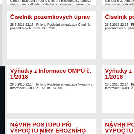
Činnost pracovní skupiny k řešení problematiky obnovy
Činnost pracovní sk
operátu na podkladě výsledků pozemkových úprav Ing.
operátu na podklad
Tomáš Sedmidubský, Ph.D. MIM (SPÚ) Aktualizace dat
Tomáš Sedmidubský,
BPEJ a jejich předávání katastrálnímu úřadu Ing.…
BPEJ a jejich předá
Číselník pozemkových úprav
Číselník 
28.5.2018 22:16
Přílohy Poslední aktualizace Číselník
28.5.2018 22:16
Př
pozemkových úprav 24.5.2018
pozemkových úprav
Výňatky z Informace OMPÚ č.
Výňatky z
1/2018
1/2018
28.5.2018 22:14
Přílohy Poslední aktualizace Výňatky z
28.5.2018 22:14
Př
Informace OMPÚ č. 1/2018 9.4.2018
Informace OMPÚ č.
NÁVRH POSTUPU PŘI
NÁVRH PO
VÝPOČTU MÍRY EROZNÍHO
VÝPOČTU 