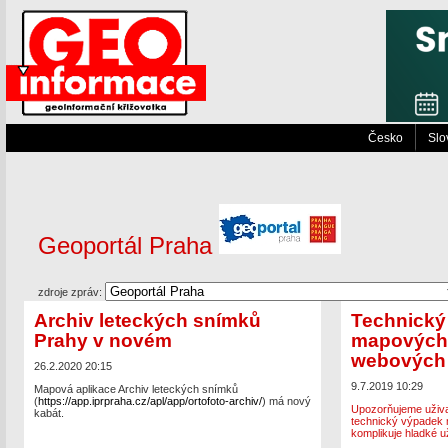
Česko
Slo
Geoportál Praha
zdroje zpráv:
Archiv leteckých snímků
Technický
Prahy v novém
mapových 
webových 
26.2.2020 20:15
9.7.2019 10:29
Mapová aplikace Archiv leteckých snímků
(
https://app.iprpraha.cz/apl/app/ortofoto-archiv/
) má nový
Upozorňujeme uživa
kabát.
technický výpadek
komplikuje hladké u