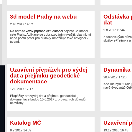
3d model Prahy na webu
Odstávka 
dat
2.10.2017 14:32
9.8.2017 15:44
Na adrese
www.iprpraha.cz/3dmodel
najdete 3d model
celé Prahy. Aplikace se zobrazováním využití, vlastnictví
Z technických důvo
nebo počtu pater pro budovy umožňuje také navigaci v
služby ePřejímka a 
území.
Uzavření přepážek pro výdej
Dynamika 
dat a přejímku geodetické
28.4.2017 17:26
dokumentace
Kde lidé bydlí? Kde 
navštěvovaná? Odku
12.6.2017 17:17
Přepážky pro výdej dat a přejímku geodetické
dokumentace budou 15.6.2017 z provozních důvodů
uzavřeny.
Katalog MČ
Uzavření p
8.2.2017 14:39
19.12.2016 16:45