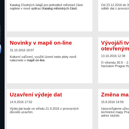
Katalog číselných údajů pro jednotlivé městské části
Od 23.12.2016 do 3
najdete v nové aplikaci
Katalog městských částí
.
odběr dat z provoz
Novinky v mapě on-line
Vývojáři tv
otevřeným
31.10.2016 18:07
13.10.2016 12:38
Kulturní zařízení, využití území nebo ploty nově
naleznete v
mapě on-line
.
O víkendu 30.9. - 2
hackaton Prague H
Uzavření výdeje dat
Změna ma
14.9.2016 17:52
15.8.2016 14:59
Výdej dat bude ve středu 21.9.2016 z provozních
Upozorňujeme uživa
důvodů uzavřen.
technické mapy Pr
adres služeb.