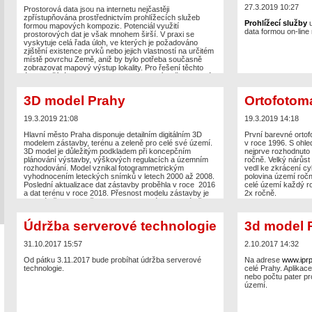
27.3.2019 10:27
Prostorová data jsou na internetu nejčastěji
zpřístupňována prostřednictvím prohlížecích služeb
Prohlížecí služby
u
formou mapových kompozic. Potenciál využití
data formou on-lin
prostorových dat je však mnohem širší. V praxi se
vyskytuje celá řada úloh, ve kterých je požadováno
zjištění existence prvků nebo jejich vlastností na určitém
místě povrchu Země, aniž by bylo potřeba současně
zobrazovat mapový výstup lokality. Pro řešení těchto
úloh využívá hl. m. Praha tzv. dotazovací služby. Jedná
se o webové služby na rozhraní REST nebo dle
standardu XML-RPC, umožňující vyhledávat informace o
3D model Prahy
Ortofotom
de facto libovolných datech datového skladu
prostorových dat.
19.3.2019 21:08
19.3.2019 14:18
Hlavní město Praha disponuje detailním digitálním 3D
První barevné orto
modelem zástavby, terénu a zeleně pro celé své území.
v roce 1996. S ohle
3D model je důležitým podkladem při koncepčním
nejprve rozhodnuto 
plánování výstavby, výškových regulacích a územním
ročně. Velký nárůst
rozhodování. Model vznikal fotogrammetrickým
vedl ke zkrácení c
vyhodnocením leteckých snímků v letech 2000 až 2008.
polovina území roč
Poslední aktualizace dat zástavby proběhla v roce 2016
celé území každý ro
a dat terénu v roce 2018. Přesnost modelu zástavby je
2x ročně.
minimálně 0,5 m a přesnost modelu terénu minimálně
1 m. Model zástavby je pravidelně aktualizován, aby byla
zajištěna stálost jeho kvality.
Údržba serverové technologie
3d model 
31.10.2017 15:57
2.10.2017 14:32
Data jsou používána v různých webových aplikacích a
dají se prohlédnout na tomto odkazu:
Od pátku 3.11.2017 bude probíhat údržba serverové
Na adrese
www.iprp
www.iprpraha.cz/3dmodel
. Také jsou (s výjimkou dat
technologie.
celé Prahy. Aplikace
zeleně) k dispozici ke stažení v režimu
OPENDAT
.
nebo počtu pater pr
území.