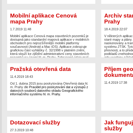
Mobilní aplikace Cenová
Archiv sta
mapa Prahy
Prahy
1.7.2019 11:48
18.4.2019 22:07
Mobilní aplikace Cenová mapa stavebních pozemků je
V některých aplikac
dostupná jako standardní mapová aplikace v mobilních
staré mapy a plány.
obchodech pro nejrozšířenější mobilní platformy
naskenovány a tra
současnosti (Android a Mac iOS). Aplikace zobrazuje
systému JTSK. Tyto
grafickou část vyhlášky č. 32/1998 v platném znění,
přesnosti, a to před
která slouží ke zjištění administrativní ceny stavebních
podkladů znehodnoc
pozemků na území hl. m. Prahy. Zobrazené údaje mají
zde uvedeny základn
informativní charakter a při zjišťování administrativních
cen stavebních pozemků je nutné postupovat dle
Pražská otevřená data
Příjem geo
jednotlivých ustanovení výše uvedené vyhlášky.
dokument
11.4.2019 18:43
11.4.2019 17:38
Od 1. dubna 2015 jsou poskytována Otevřená data hl.
m. Prahy dle
Pravidel pro poskytování dat a výstupů z
datových souborů datového skladu Geografického
informačního systému hl. m. Prahy.
Dotazovací služby
Jak funguj
služby
27.3.2019 10:48