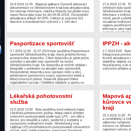
sportovišť Středoče
kvality sběru prostorových dat a tím vyšší efektivita při
10.9.2019 12:45
Mapová aplikace Územně plánovací
strategický dokumen
27.8.2019 12:30
Pr
rozhodovacích procesech. Výběrové řízení na dodávku
dokumentace ve Středočeském kraji byla aktualizována.
Středočeském kraji 
veřejnost byla spu
zboží zajistil Odbor informatiky.
Do nástroje Informace, záložka Reporty byl přidán nový
Středočeského kraje
Středočeském kraji.
report Nová data (stav ke dni 09.09.2019). Od poslední
zjistit počet, umíst
informace o knihov
aktualizace přibylo 44 ÚPD. Celkem je usazeno 621
Středočeského kraj
místě, jasně a přehl
hlavních a koordinačních výkresů z 1 144 obcí.
zástupci měst a ob
vizualizaci knihove
sportovních klubů 
regionu pověřených 
všem, kteří se aktiv
informace, jako nap
kontakty prostředn
www.knihovny.cz. P
propojena i s mapo
Pasportizace sportovišť
IPPZH - ak
koncepce a metodiky
spolupráci s příspě
vědecká knihovna v 
3.7.2019 11:00
01.07.2019 byla spuštěna Pasportizace
2.7.2019 8:00
Byla
podnět Odboru kult
sportovišť Středočeského kraje, která probíhá formou
Integrovaná preven
prostorového dotazníku. Cílem dotazníku je zjistit počet,
Kromě aktualizace 
umístění a aktuální stav sportovišť na území
doplněny objekty z
Středočeského kraje. Do dotazníku je možné vkládat i
Nezařazeno) a do at
fotografie s pohledem na aktuální stav sportoviště.
zařízením přidáno p
Respondenty dotazníku jsou zástupci měst a obcí,
předsedové sportovních svazů, sportovních klubů a
tělovýchovných jednot. Dotazník připravil Odbor
regionálního rozvoje / Oddělení mládeže a sportu ve
spolupráci s Odborem informatiky / úsek GIS.
Lékařská pohotovostní
Mapová ap
služba
kůrovce v
kraji
22.5.2019 13:00
Byla spuštěna nová webová mapa
Lékařská pohotovostní služba. Mapa nabízí přehled
25.3.2019 11:00
Pr
smluvních poskytovatelů podle typu LPS – pro děti a
a zemědělství a Odbo
dorost, pro dospělé a zubní, společně s kontakty a
odbornou veřejnost 
vymezením ordinačních hodin. Středočeský kraj
kůrovce ve Středoče
zajišťuje LPS prostřednictvím poskytovatelů zdravotních
napomoci výkonu stá
služeb, kteří splnili podmínky stanovené Standardy