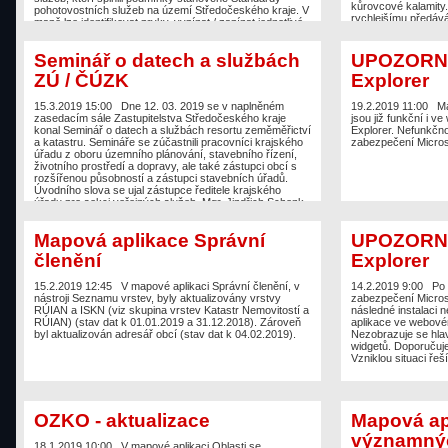
kůrovcové kalamity.
pohotovostních služeb na území Středočeského kraje. V
rychlejšímu předáv
mapě lze identifikovat prvky, vypínat / zapínat jednotlivé
napadených porostů
vrstvy a zobrazovat legendu, a také lze vyhledávat
kontrole účinnosti o
adresní místa RÚIAN. Jedná se o velmi jednoduchou
včas nezpracovanéh
Seminář o datech a službách
UPOZORNĚN
interaktivní webovou prezentaci prostorových dat, která
aktualizovat mapu m
je primárně optimalizována pro prohlížeče mobilních
ZÚ / ČÚZK
Explorer
zejména zástupci z
zařízeních. Mapu připravil Odbor informatiky ve
zástupci státního p
spolupráci s Odborem zdravotnictví. Mapa je rovněž k
veřejnost je umožně
dispozici na webové stránce vyhrazené pro Odbor
15.3.2019 15:00
Dne 12. 03. 2019 se v naplněném
19.2.2019 11:00
Ma
lokalizace podává in
zdravotnictví ZDE. Data jsou prezentována nad
zasedacím sále Zastupitelstva Středočeského kraje
jsou již funkční i v
odhadovaném objem
podkladovou mapou poskytovatele Mapy.CZ /
konal Seminář o datech a službách resortu zeměměřictví
Explorer. Nefunkčno
objemu zpracovanéh
Seznam.CZ.
a katastru. Semináře se zúčastnili pracovníci krajského
zabezpečení Micros
nastavena kontrola v
úřadu z oboru územního plánování, stavebního řízení,
kalendářních dnů se
životního prostředí a dopravy, ale také zástupci obcí s
upozorní na nečinnos
rozšířenou působností a zástupci stavebních úřadů.
prostřednictvím nást
Úvodního slova se ujal zástupce ředitele krajského
externí aplikace za
úřadu pro sekci veřejných služeb, Mgr. Jindřich Schenk.
se především o web
Následně seminář vedli zástupci Zeměměřického úřadu
a Nekrm brouka. Ap
a Českého úřadu zeměměřického a katastrálního.
Mapová aplikace Správní
UPOZORNĚN
Účastníci se dozvěděli novinky z oblasti informačního
systému veřejné správy zeměměřictví, zejména
členění
Explorer
informace o aktualizaci Základní Báze Geografických
Dat (ZABAGED) a státních mapových děl. Získali
přehled o inovovaných aplikacích Zeměměřického
15.2.2019 12:45
V mapové aplikaci Správní členění, v
14.2.2019 9:00
Po 
úřadu. V neposlední řadě byli informováni o datech a
nástroji Seznamu vrstev, byly aktualizovány vrstvy
zabezpečení Microso
službách z katastru nemovitostí. Seminář zorganizoval
RÚIAN a ISKN (viz skupina vrstev Katastr Nemovitostí a
následné instalaci
Odbor informatiky.
RÚIAN) (stav dat k 01.01.2019 a 31.12.2018). Zároveň
aplikace ve webovém
byl aktualizován adresář obcí (stav dat k 04.02.2019).
Nezobrazuje se hlav
widgetů. Doporučuje
Vzniklou situaci ře
OZKO - aktualizace
Mapová ap
významnýc
18.1.2019 10:00
V mapové aplikaci Oblasti se