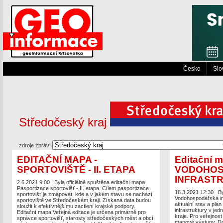
Česko
Slo
Středočeský kraj
zdroje zpráv:
EDITAČNÍ MAPA -
Editační 
SPORTOVIŠTĚ - II. ETAPA
VODOHO
INFRAST
2.6.2021 9:00
Byla oficiálně spuštěna editační mapa
Pasportizace sportovišť - II. etapa. Cílem pasportizace
18.3.2021 12:30
By
sportovišť je zmapovat, kde a v jakém stavu se nachází
Vodohospodářská in
sportoviště ve Středočeském kraji. Získaná data budou
aktuální stav a pl
sloužit k efektivnějšímu zacílení krajské podpory.
infrastruktury v jed
Editační mapa Veřejná editace je určena primárně pro
kraje. Pro veřejnost
správce sportovišť, starosty středočeských měst a obcí,
mapové výstupy. Do