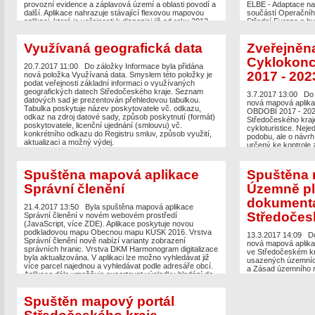
provozní evidence a záplavová území a oblasti povodí a
ELBE - Adaptace na 
další. Aplikace nahrazuje stávající flexovou mapovou
součástí Operačníh
aplikaci, která je veřejnosti k dispozici již od roku 2013.
Střední Evropa a b
Obsah geografických dat zůstává zachován. Novinkou
fondu pro regionální
aplikace je především její zobrazení v mobilních
2010.
Využívaná geografická data
Zveřejněn
zařízeních, dostupnost ve všech webových prohlížečích
a rychlejší načítání dat. Aplikace zároveň přináší nové
Cyklokonc
nástroje. Kromě propojení s Google Street View aplikace
20.7.2017 11:00
Do záložky Informace byla přidána
umožňuje přidávat mapové služby, tj. další služby úřadu
2017 - 202
nová položka Využívaná data. Smyslem této položky je
nebo služby jiných poskytovatelů. V aplikaci lze
podat veřejnosti základní informaci o využívaných
jednodušeji vyhledávat podle lokalit PRVKÚK s kartami
geografických datech Středočeského kraje. Seznam
3.7.2017 13:00
Do 
obcí a dle územních jednotek (obce, katastrální území,
datových sad je prezentován přehledovou tabulkou.
nová mapová apl
parcely). V aplikaci lze prohlížet i archivní letecké
Tabulka poskytuje název poskytovatele vč. odkazu,
OBDOBÍ 2017 - 2023,
snímky a vybrané vrstvy Katastru nemovitostí vč.
odkaz na zdroj datové sady, způsob poskytnutí (formát)
Středočeského kraje
možnosti nahlédnout do Katastru nemovitostí online. V
poskytovatele, licenční ujednání (smlouvu) vč.
cykloturistice. Nej
aplikaci lze kreslit vlastní poznámky, které lze exportovat
konkrétního odkazu do Registru smluv, způsob využití,
podobu, ale o návrh
k dalšímu zpracování. Aplikace umožňuje vkládat i
aktualizaci a možný výdej.
určený ke kontrole 
vlastní data prostřednictvím formátů SHP, CSV nebo
funkčnosti a přehled
KML. V neposlední řadě aplikace nabízí zjednodušenou
Koncepce rozvoje cy
identifikaci prvků a možnost aplikaci sdílet. Součástí
2017-2023.
Spuštěna mapová aplikace
Spuštěna 
aplikace je také Nápověda, která je doplněna o další
videonávody, jak s mapovou aplikací pracovat. Odkaz
Správní členění
Územně pl
ZDE
dokument
21.4.2017 13:50
Byla spuštěna mapová aplikace
Středočes
Správní členění v novém webovém prostředí
(JavaScript, více ZDE). Aplikace poskytuje novou
podkladovou mapu Obecnou mapu KÚSK 2016. Vrstva
13.3.2017 14:09
D
Správní členění nově nabízí varianty zobrazení
nová mapová aplik
správních hranic. Vrstva DKM Harmonogram digitalizace
ve Středočeském kra
byla aktualizována. V aplikaci lze možno vyhledávat již
usazených územních
více parcel najednou a vyhledávat podle adresáře obcí.
a Zásad územního r
Aplikace dále umožňuje exportovat výsledky hledání do
jejich aktualizace.
CSV. V aplikaci je možnost tisknout do předdefinovaných
šablon. V atributové tabulce lze Filtrovat a rovněž
Spuštěn mapový portál
exportovat do CSV. Nástroj Informace obsahuje
vysvětlení pojmů - DKM, KM-D, RÚIAN. Zároveň v tomto