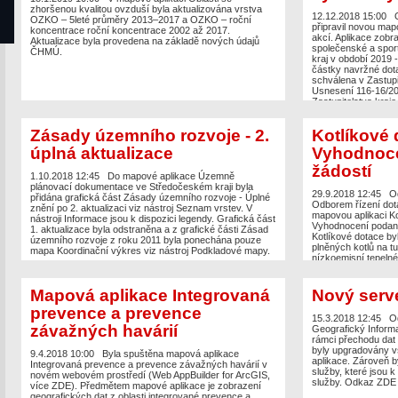
zhoršenou kvalitou ovzduší byla aktualizována vrstva
12.12.2018 15:00
OZKO – 5leté průměry 2013–2017 a OZKO – roční
připravil novou ma
koncentrace roční koncentrace 2002 až 2017.
akcí. Aplikace zobr
Aktualizace byla provedena na základě nových údajů
společenské a spor
ČHMÚ.
kraj v období 2019 
částky navržné dota
schválena v Zastupi
Usnesení 116-16/20
Zastupitelstva kraje
Odbor kultury a pa
geografické umístěn
Zásady územního rozvoje - 2.
Kotlíkové d
částku dotace, odk
případně na sociální
úplná aktualizace
Vyhodnoc
přizpůsobena mobil
mapa byla použita t
žádostí
1.10.2018 12:45
Do mapové aplikace Územně
Mapy.cz.
plánovací dokumentace ve Středočeském kraji byla
29.9.2018 12:45
Od
přidána grafická část Zásady územního rozvoje - Úplné
Odborem řízení dot
znění po 2. aktualizaci viz nástroj Seznam vrstev. V
mapovou aplikaci Kot
nástroji Informace jsou k dispozici legendy. Grafická část
Vyhodnocení podaný
1. aktualizace byla odstraněna a z grafické části Zásad
Kotlíkové dotace by
územního rozvoje z roku 2011 byla ponechána pouze
plněných kotlů na t
mapa Koordinační výkres viz nástroj Podkladové mapy.
nízkoemisní tepelné
o dotace byla zahá
29.06.2018. Žádosti
elektronickou form
Mapová aplikace Integrovaná
Nový serv
Cílem této aplikace
prevence a prevence
statistických údajů 
15.3.2018 12:45
Od
na otázky, např. ko
závažných havárií
Geografický Inform
přijal, kolik z nich b
rámci přechodu dat
byl největší zájem. 
byly upgradovány 
9.4.2018 10:00
Byla spuštěna mapová aplikace
prostřednictvím int
aplikace. Zároveň 
Integrovaná prevence a prevence závažných havárií v
informace za jednotl
služby, které jsou k
novém webovém prostředí (Web AppBuilder for ArcGIS,
budoucí topná zaří
služby. Odkaz ZDE
více ZDE). Předmětem mapové aplikace je zobrazení
automatický kotel tu
geografických dat z oblasti integrované prevence a
oblastmi se zhoršen