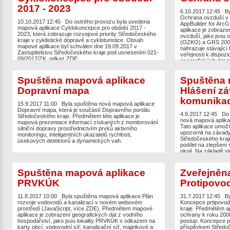
služby, tj. další sl
2017 - 2023
poskytovatelů. V apl
6.10.2017 12:45
B
podle vybraných vrs
Ochrana ovzduší v
10.10.2017 12:45
Do ostrého provozu byla uvedena
katastrální území, pa
AppBuilder for Arc
mapová aplikace Cyklokoncepce pro období 2017 -
archivní letecké sn
aplikace je zobraze
2023, která zobrazuje rozvojové priority Středočeského
nemovitostí vč. mož
ovzduší, jako jsou 
kraje v cyklistické dopravě a cykloturistice. Obsah
nemovitostí online. V
(OZKO) a GRS 2007 
mapové aplikace byl schválen dne 19.09.2017 v
poznámky, které lze
nahrazuje stávající 
Zastupitelstvu Středočeského kraje pod usnesením 021-
Aplikace umožňuje vk
veřejnosti k dispoz
09/2017/ZK, odkaz ZDE.
formátů, např. SHP.
geografických dat 
zjednodušenou ident
je především její zo
sdílet. Součástí apl
dostupnost ve všech
Spuštěna mapová aplikace
Spuštěna 
průběžně doplňován
načítání dat. Aplika
Kromě propojení s G
Dopravní mapa
Hlášení z
umožňuje přidávat m
nebo služby jiných p
komunikac
15.9.2017 11:00
Byla spuštěna nová mapová aplikace
jednodušeji vyhledá
Dopravní mapa, která je součástí Dopravního portálu
územních jednotek (
4.9.2017 12:45
Do 
Středočeského kraje. Předmětem této aplikace je
aplikaci lze prohlíž
nová mapová aplika
mapová prezentace informací získaných z monitorování
vrstvy Katastru nem
Tato aplikace umož
silniční dopravy prostřednictvím prvků aktivního
Katastru nemovitostí 
upozornit na závad
monitoringu, inteligentních ukazatelů rychlosti,
poznámky, které lze
Středočeského kraj
úsekových detektorů a dynamických vah.
Aplikace umožňuje vk
podílet na zlepšení
formátů, např. SHP.
okolí. Na základě v
zjednodušenou ident
reagovat a nahláše
sdílet. Součástí apl
této aplikace je spol
průběžně doplňován
Spuštěna mapová aplikace
Zveřejněn
PRVKÚK
Protipovo
11.8.2017 10:00
Byla spuštěna mapová aplikace Plán
31.7.2017 12:45
By
rozvoje vodovodů a kanalizací v novém webovém
Koncepce prtipovod
prostředí (JavaScript, více ZDE). Předmětem mapové
kraje. Předmětěm ap
aplikace je zobrazení geografických dat z vodního
ochrany k roku 2008
hospodářství, jako jsou lokality PRVKÚK s odkazem na
postup. Koncepce p
karty obcí, vodovodní síť, kanalizační síť, majetkové a
příspěvkem Středoč