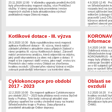
23.11.2020 12:00
V důsledku upgradu prodktů ArcGIS
4.9.2020 12:45
Pro
byly přesměrovány mapové služby, více Prohlížecí
ve Středočeském kr
služby. V rámci upgradu byla provedena i revize
rozpadu lesů na úz
mapových služeb a byla aktualizována výchozí
smysl zjišťování bo
podkladová mapa Obecná mapa.
editorům (zástupci 
pracovišť Lesů ČR),
kůrovce aktivně pra
opatření obecné po
dispozici v sekci Ke
Kotlíkové dotace - III. výzva
KORONAVIR
informace
26.5.2020 10:30
Byla vypublikována nová mapová
aplikace Kotlíkové dotace - III. výzva, která nabízí
3.4.2020 14:00
In
základní přehled o aktuálním stavu přijatých žádostí v
Odběrová místa a 
rámci projektu III. výzvy Kotlíkových dotací. Zároveň
Středočeském kraji
nabízí prostorovou analýzu, která odpovídá na otázku,
KORONAVIRUS - Aktu
jaký podíl obyvatelstva za obec má zájem o dotaci. V
mapy byly přidány d
mapě si lze zapnout i další vrstvy, jako např. vrstvu tzv.
zobrazuje Sociální 
Prioritních obcí nebo vrstvu Oblasti se zhoršenou
se o 60 subjektů (p
kvalitou ovzduší. Uživatel přes nástroj Vybrat si může
jsou ve správě Stře
zobrazit podrobnější informace i za konkrétní obec.
Výskyt potvrzených
Zdrojem aplikace je veřejně dostupná excelová tabulka,
službu, kterou pravi
která je jednou měsíčně aktualizována Odborem řízení
stanice Středočesk
dotačních projektů. Cílem aplikace je pomocí nástrojů
Cyklokoncepce pro období
Oblasti se
ochranných pomůce
geografického informačního systému ukázat statistická
důvodu neaktuálních
data jednoduše a přehledně prostřednictvím interaktivní
2017 - 2023
ovzduší
mapy. Aplikace volně navazuje na webovou prezentaci
Kotlíkové odtace - II. výzva z roku 2018. Aplikace je
12.2.2020 10:00
Do mapové aplikace Cyklokoncepce
3.2.2020 16:20
V m
postavena na produktu ArcGIS Dashboards a připravil ji
pro období 2017 – 2023 byla přidána nová vrstva Styčné
kvalitou ovzduší byl
Odbor informatiky / GIS.
body s Prahou. Tyto body zobrazují aktuální stav
2014–2018 a roční 
přípravy opatření ke vzniku chráněné trasy na hranici
Aktualizace byla p
Středočeského kraje s Prahou. Data připravil a
ČHMÚ.
pravidelně aktualizuje Odbor dopravy.