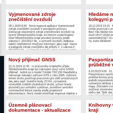
Vyjmenované zdroje
Hledáme n
znečištění ovzduší
kolegyni p
28.1.2020 8:45
Nová mapová aplikace Vyjmenované
18.12.2019 13:15
zdroje znečištění ovzduší s povolením provozu
Umíte pracovat v p
zobrazuje stacionární zdroje znečišťování ovzduší na
Baví Vás hledat nov
území Středočeského kraje, ke kterým vydal Krajský
nové věci? Umíte p
úřad Středočeského kraje povolení provozu podle
samostatný(á)? Je n
zákona č. 201/2012 Sb., o ochraně ovzduší. Aplikace
Vy, koho hledáme!
nabízí nepřeberné množství informací, jako např. název
a kategorie zdroje znečištění dle přílohy č. 2 zákona č.
201/2012 Sb., o ochraně ovzduší, název provozovatele,
kdo a kdy žádost vyřizoval, pod jakým číslem jednacím
atd. U provozoven, v nichž se nachází více zdrojů
Nový přijímač GNSS
Pasportiza
znečišťování ovzduší, je vždy uveden kód hlavního
zdroje provozovny. Při realizaci této aplikace byla snaha
průběžné 
naplnit dva cíle. První cíl se zaměřuje na informovanost a
22.11.2019 11:45
ro pracovníky krajského úřadu
osvětu veřejnosti v otázkách ochrany ovzduší, proto je i
Středočeského kraje byl zakoupen nový ruční GNSS
aplikace součástí Akčního plánu k implementaci
9.10.2019 9:00
01.
přijímač. Jedná se o model Trimble TDC150 Handheld a
Programu zlepšování kvality ovzduší Zóna Střední
Pasportizace sporto
nahrazuje stávající zařízení GPS z roku 2005. Zařízení
Čechy – CZ02. Druhým cílem je zprostředkovat
probíhá formou pro
tohoto druhu používají pracovníci pro sběr prostorových
zaměstnancům krajského úřadu odkazy na
podnět respondentů
dat, jako např. hraniční body ZCHÚ, významná
digitalizované dokumenty Rozhodnutí o povolení provozu
vybranými atributy 
výskytiště zvláště chráněných druhů, určení hranic
k jednotlivým zdrojům. Aplikaci připravil Odbor životního
mapy. Důvodem zveře
pozemků pro umístění cyklotras, prověření umístění
prostředí a zemědělství ve spolupráci s Odborem
možnost zkontrolova
rozestavěné liniové stavby podle projektové
informatiky / GIS.
sběru dat. Sběr dat
dokumentace. Nový model umožňuje mapovat objekty s
roku. V současné d
přesností až 10 cm. Součástí dodávky bylo i odborné
záznamů. Zdrojem i
zaškolení obsluhy. Nyní je zaškoleno 8 pracovníků z
prostorového dotazn
různých odborů, zejména Odboru životního prostředí a
Územně plánovací
Knihovny 
mapu, tzn. pokud je
zemědělství, Odboru majetku, Odboru dopravy a
dotazníkový formul
Odboru územního plánování a stavebního řádu.
dokumentace - aktualizace
kraji
vybranými atributy)
Zakoupením tohoto zařízení se očekává vyšší úroveň