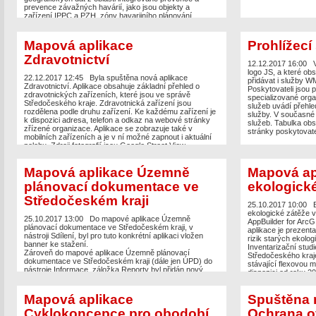
prevence závažných havárií, jako jsou objekty a
zařízení IPPC a PZH, zóny havarijního plánování,
zapsané spolky a další. Aplikace nahrazuje stávající
flexovou mapovou aplikaci, která je veřejnosti k dispozici
od roku 2015. Obsah geografických dat zůstává
Mapová aplikace
Prohlížecí
zachován. Přínosem aplikace je především její
Zdravotnictví
zobrazení v mobilních zařízeních, dostupnost ve všech
12.12.2017 16:00
webových prohlížečích a rychlejší načítání dat. Aplikace
logo JS, a které obs
zároveň přináší nové nástroje. Kromě propojení s
22.12.2017 12:45
Byla spuštěna nová aplikace
přidávat i služby W
Google Street View aplikace umožňuje přidávat mapové
Zdravotnictví. Aplikace obsahuje základní přehled o
Poskytovateli jsou 
služby, tj. další služby úřadu nebo služby jiných
zdravotnických zařízeních, které jsou ve správě
specializované org
poskytovatelů. V aplikaci lze jednodušeji vyhledávat
Středočeského kraje. Zdravotnická zařízení jsou
služeb uvádí přehle
podle vybraných vrstev a dle územních jednotek (obce,
rozdělena podle druhu zařízení. Ke každému zařízení je
služby. V současné
katastrální území, parcely). V aplikaci lze prohlížet i
k dispozici adresa, telefon a odkaz na webové stránky
služeb. Tabulka ob
archivní letecké snímky a vybrané vrstvy Katastru
zřízené organizace. Aplikace se zobrazuje také v
stránky poskytovate
nemovitostí vč. možnosti nahlédnout do Katastru
mobilních zařízeních a je v ní možné zapnout i aktuální
nemovitostí online. V aplikaci lze kreslit vlastní
polohu. Zdroji fotografií jsou Google Street View,
poznámky, které lze exportovat k dalšímu zpracování.
Seznam.cz Panorama Beta a webové stránky některých
Aplikace umožňuje vkládat i vlastní data prostřednictvím
organizací. Zpracovatelem aplikace je Středočeský kraj /
formátů, např. SHP. V neposlední řadě aplikace nabízí
Mapová aplikace Územně
Mapová ap
Oddělení informačních a komunikačních technologií ve
zjednodušenou identifikaci prvků a možnost aplikaci
spolupráci s Odborem zdravotnictví.
plánovací dokumentace ve
ekologické
sdílet. Součástí aplikace je také Nápověda, která je
průběžně doplňována videonávody.
Středočeském kraji
25.10.2017 10:00
ekologické zátěže 
25.10.2017 13:00
Do mapové aplikace Územně
AppBuilder for Arc
plánovací dokumentace ve Středočeském kraji, v
aplikace je prezenta
nástroji Sdílení, byl pro tuto konkrétní aplikaci vložen
rizik starých ekolog
banner ke stažení.
Inventarizační stud
Zároveň do mapové aplikace Územně plánovací
Středočeského kraje
dokumentace ve Středočeském kraji (dále jen ÚPD) do
stávající flexovou m
nástroje Informace, záložka Reporty byl přidán nový
dispozici od roku 2
report Nová data (stav ke dni 24.10.2017). Od poslední
zůstává zachován. P
aktualizace přibylo 09 ÚPD.
zobrazení v mobilní
Mapová aplikace
Spuštěna 
webových prohlížečíc
zároveň přináší nov
Cyklokoncepce pro obodobí
Ochrana o
Google Street View