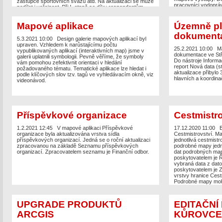
zástupce sportovních svazů atd. Na aktualizaci se může
pracovníci vodoprá
podílet i veřejnost. Při I. etapě se díky respondentům
přihlášení možnost o
podařilo zmapovat přes 900 sportovišť, vlastními silami
iniciativou Středoče
se nasbíralo dalších 900 objektů. Novinkou oproti I.
životního prostředí 
Mapové aplikace
Územně pl
etapě je, že respondenti mají kvalitnější podkladové
GIS.
mapy, vidí sběr dat online a v jakém stavu zpracování se
dokument
data nachází. Stav zpracování vyhodnocuje pověřený
5.3.2021 10:00
Design galerie mapových aplikací byl
pracovník oddělení školení a mládeže. Veřejná editační
upraven. Vzhledem k narůstajícímu počtu
mapa ZDE. Projekt je vlastní iniciativou Středočeského
25.2.2021 10:00
M
vypublikovaných aplikací (interaktivních map) jsme v
kraje. Aplikaci připravil Odbor Informatiky / GIS ve
dokumentace ve Stř
galerii uplatnili symbologii. Pevně věříme, že symboly
spolupráci s Oddělením mládeže a sportu.
Do nástroje Informa
vám pomohou zefektivnit orientaci v hledání
report Nová data (s
požadovaného tématu. Tematické aplikace lze hledat i
aktualizace přibylo
podle klíčových slov tzv. tagů ve vyhledávacím okně, viz
hlavních a koordina
videonávod.
Příspěvkové organizace
Cestmistro
1.2.2021 12:45
V mapové aplikaci Příspěvkové
17.12.2020 11:00
B
organizace byla aktualizována vrstva sídla
Cestmistrovství. Ma
příspěvkových organizací. Jedná se o roční aktualizaci
jednotlivá cestmist
zpracovanou na základě Seznamu příspěvkových
podrobné mapy jedno
organizací. Zpracovatelem seznamu je Finanční odbor.
dat podrobných map 
poskytovatelem je Ře
vybraná data z dat
poskytovatelem je Z
vrstvy hranice Cest
Podrobné mapy moho
příspěvkových orga
a silnic, ale kdokoli
Interaktivní mapu v
UPGRADE PRODUKTŮ
EDITAČNÍ
informatiky / GIS.
ARCGIS
KŮROVCE