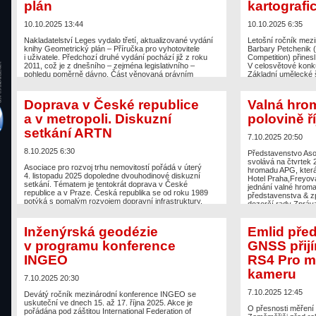
plán
kartografi
The post
Milion korun mezi vítěze rozdělí soutěž pro
on
Zeměměřič
.
techniky, studenty, vědce a pedagogy
appeared first on
Zeměměřič
.
10.10.2025 13:44
10.10.2025 6:35
Nakladatelství Leges vydalo třetí, aktualizované vydání
Letošní ročník mez
knihy Geometrický plán – Příručka pro vyhotovitele
Barbary Petchenik 
i uživatele. Předchozí druhé vydání pochází již z roku
Competition) přines
2011, což je z dnešního – zejména legislativního –
V celosvětové konku
pohledu poměrně dávno. Část věnovaná právním
Základní umělecké š
předpisům proto prošla obsahovou redukcí, jelikož
svou výtvarnou pra
změny v legislativě probíhají častěji, než by bylo možné
životě“ získal 3. mí
pružně zachycovat v nových vydáních knihy. Obsah
mezinárodního kola 
Doprava v České republice
Valná hro
knihy […]
pouze tři práce […]
a v metropoli. Diskuzní
polovině ř
The post
Vychází třetí aktualizované vydání knihy
The post
Ondřej Šl
setkání ARTN
Geometrický plán
appeared first on
Zeměměřič
.
kartografické soutěž
7.10.2025 20:50
8.10.2025 6:30
Představenstvo Aso
svolává na čtvrtek 
Asociace pro rozvoj trhu nemovitostí pořádá v úterý
hromadu APG, která
4. listopadu 2025 dopoledne dvouhodinové diskuzní
Hotel Praha,Freyov
setkání. Tématem je tentokrát doprava v České
jednání valné hrom
republice a v Praze. Česká republika se od roku 1989
představenstva & z
potýká s pomalým rozvojem dopravní infrastruktury.
dozorčí rady Zpráva
I přes členství v EU patříme mezi nejpomaleji se
Zpráva o činnosti v
rozvíjející státy v regionu. Diskuze se zaměří na
předsedajícího VH, 
současnou situaci a plány do budoucna. Celostátní
Inženýrská geodézie
Emlid před
témata Dálniční síť a napojení […]
The post
Valná hrom
v programu konference
GNSS přij
appeared first on
Ze
The post
Doprava v České republice a v metropoli.
INGEO
RS4 Pro 
Diskuzní setkání ARTN
appeared first on
Zeměměřič
.
kameru
7.10.2025 20:30
7.10.2025 12:45
Devátý ročník mezinárodní konference INGEO se
uskuteční ve dnech 15. až 17. října 2025. Akce je
O přesnosti měření
pořádána pod záštitou International Federation of