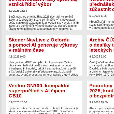
Stankovský (ÚGKK S
vzniká řídicí výbor
přednášek
The post
Mapy v digitální době. Kartografové se sjeli do
The post
Žilina bud
Brna, 26. kartografická konference
appeared first on
zúčastnit 
geodetické dni – p
Zeměměřič
.
5.9.2025 16:35
Zeměměřič
.
5.9.2025 11:30
S účinností od prvního října 2025 dochází ke změně
zákona č. 200/1994 Sb., o zeměměřictví, k novelizaci
Přednášejícím je Ing
došlo konkrétně zákonem č. 287/2025 Sb. Novela v § 4b
Katastrálního praco
zákona o zeměměřictví nově stanovuje gesci Českého
v Ústavu geodézie 
úřadu zeměměřického a katastrálního v odstavci 11,
technického v Brně
který zní: “Úřad řídí, kontroluje a metodicky sjednocuje
15. září do 8. prosi
výkon působnosti krajských úřadů v oblasti správy
Témata přednášek 1
digitálních technických map krajů.” Za této situace již
Skener NavLive z Oxfordu
Archiv ČÚZ
a jejich druhy Podl
není […]
Ukázky druhů geome
s pomocí AI generuje výkresy
o desítky t
The post
ČÚZK přebírá koordinaci DTM od koordinační
v reálném čase
leteckých
The post
Přednášky 
rady správců, vzniká řídicí výbor
appeared first on
přednášek, kterých 
Zeměměřič
.
first on
Zeměměřič
.
4.9.2025 9:00
4.9.2025 5:00
Vize „scan-to-BIM“ se opět o krok posunula. Zatímco
Český úřad zeměměř
obor stále hledá dokonalý most mezi mračny bodů
zpřístupnil v aplika
a inteligentními modely, britský startup NavLive, vzešlý
Databáze byla dopl
z Oxfordské univerzity, představuje mezikrok: plně
archivních leteckýc
automatizovaný proces „scan-to-drawings“, který slibuje
roky 1976, 1977, 19
hotové půdorysy a řezy během několika minut. Revoluci
nabízejí cenný pohl
ve skenování nepřináší technologie, ale inteligentní
polovině minulého s
propojení jednotlivých prvků. Konvergence LiDARu,
i laickou veřejnost.
Veriton GN100, kompaktní
Podrobný 
pokročilých SLAM algoritmů a zejména umělé inteligence
superpočítač s AI čipem
2025, kon
The post
Archiv ČÚZK
[…]
historických leteck
GB10
o bezpilot
The post
Skener NavLive z Oxfordu s pomocí AI
Zeměměřič
.
generuje výkresy v reálném čase
appeared first on
Zeměměřič
.
3.9.2025 16:00
3.9.2025 15:00
Společnost Acer vstupuje na trh osobních AI pracovních
Aliance pro bezpilot
stanic s novým modelem Veriton GN100. Společnost
program své konfer