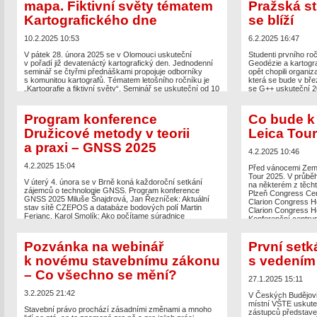
[…]
mapa. Fiktivní světy tématem
Pražská s
The post
Program konference Geodézie ve stavebnictví
Kartografického dne
se blíží
The post
Nový GNSS
a průmyslu 2025
appeared first on
Zeměměřič
.
kompenzaci náklonu,
appeared first on
Ze
10.2.2025 10:53
6.2.2025 16:47
V pátek 28. února 2025 se v Olomouci uskuteční
Studenti prvního r
v pořadí již devatenáctý kartografický den. Jednodenní
Geodézie a kartogra
seminář se čtyřmi přednáškami propojuje odborníky
opět chopili organiza
s komunitou kartografů. Tématem letošního ročníku je
která se bude v bř
„Kartografie a fiktivní světy“. Seminář se uskuteční od 10
se G++ uskuteční 2
do 14 hodin v prostorách Přírodovědecké fakulty
Cocktail Music bar 
Univerzity Palackého v Olomouci. Účast na semináři
programu, jako je k
přislíbili zástupci z řad odborníků herního průmyslu
či tomboly, se můžet
Program konference
Co bude k 
i literatury. Program 9:30 – […]
Družicové metody v teorii
Leica Tour
The post
Možná přij
The post
Zaklínačův svět, jak vznikala mapa. Fiktivní
akce G++ se blíží
ap
a praxi – GNSS 2025
světy tématem Kartografického dne
appeared first on
4.2.2025 10:46
Zeměměřič
.
4.2.2025 15:04
Před vánocemi Země
Tour 2025. V průběh
V úterý 4. února se v Brně koná každoroční setkání
na některém z těchto
zájemců o technologie GNSS. Program konference
Plzeň Congress Cent
GNSS 2025 Miluše Šnajdrová, Jan Řezníček: Aktuální
Clarion Congress Ho
stav sítě CZEPOS a databáze bodových polí Martin
Clarion Congress Hot
Ferianc, Karol Smolík: Ako počítame súradnice
Konferenční centrum
referenčných staníc v rámci SKPOS? Jakub Kostelecký:
Porovnání určování polohy pomocí virtuálních
The post
Co bude k 
referenčních stanic ze sítí CZEPOS, TopNET a Trimble
Pozvánka na webinář
První setk
appeared first on
Ze
VRS Now Danijel Šugar, […]
k novému stavebnímu zákonu
s vedením
The post
Program konference Družicové metody v teorii
– Co všechno se mění?
a praxi – GNSS 2025
appeared first on
Zeměměřič
.
27.1.2025 15:11
3.2.2025 21:42
V Českých Budějovic
místní VŠTE uskuteč
Stavební právo prochází zásadními změnami a mnoho
zástupců představe