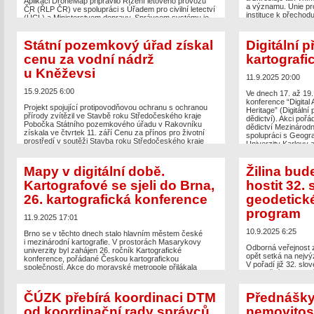
Aplikaci DroneMap připravilo Řízení letového provozu
a významu. Unie pr
ČR (ŘLP ČR) ve spolupráci s Úřadem pro civilní letectví
instituce k přechod
(ÚCL) a Ministerstvem dopravy. Správcem systému je
Mercatorovo zobraz
ÚCL, jeho provozovatelem je ŘLP ČR. DroneMap od
Mercatorem a publi
prvního […]
námořní plavby, věr
Státní pozemkový úřad získal
Digitální p
následujících století
The post
DroneMap pro předletovou přípravu provozu
cenu za vodní nádrž
kartografi
[…]
dronů
appeared first on
Zeměměřič
.
u Kněževsi
The post
Mercator k
11.9.2025 20:00
chce používat jiné 
Zeměměřič
.
15.9.2025 6:00
Ve dnech 17. až 19.
konference “Digital
Projekt spojující protipovodňovou ochranu s ochranou
Heritage” (Digitální
přírody zvítězil ve Stavbě roku Středočeského kraje
dědictví). Akci pořá
Pobočka Státního pozemkového úřadu v Rakovníku
dědictví Mezinárodn
získala ve čtvrtek 11. září Cenu za přínos pro životní
spolupráci s Geogra
prostředí v soutěži Stavba roku Středočeského kraje
Univerzity Karlovy 
2025. Oceněna byla realizace projektu vodní nádrže
Aristotelovy univerz
a biocentra v Kněževsi u Rakovníka. Projekt obsahuje
podpory skupiny M
soubor staveb kombinujících moderní přístup
Mapy v digitální době.
Žilina bud
Curators Group) […
k hospodaření s vodou a ochranu biodiverzity. Na ploše
Kartografové se sjeli do Brna,
hostit 32.
[…]
The post
Digitální 
appeared first on
Ze
26. kartografická konference
geodetick
The post
Státní pozemkový úřad získal cenu za vodní
nádrž u Kněževsi
appeared first on
Zeměměřič
.
program
11.9.2025 17:01
10.9.2025 6:25
Brno se v těchto dnech stalo hlavním městem české
i mezinárodní kartografie. V prostorách Masarykovy
Odborná veřejnost z
univerzity byl zahájen 26. ročník Kartografické
opět setká na nejvý
konference, pořádané Českou kartografickou
V pořadí již 32. sl
společností. Akce do moravské metropole přilákala
uskuteční 29. a 30. 
stovky odborníků, akademiků, studentů i zástupců
Komory geodetov a 
komerční sféry. Cílem je jediné: diskutovat
přednášky, výstavu 
o nejnovějších trendech, technologiích a budoucnosti
ČÚZK přebírá koordinaci DTM
Přednášky
neformální setkání. 
oboru, který v digitální éře prochází velkou proměnou.
z odboru geodézia a
od koordinační rady správců,
nemovitost
Program konference je nabitý od prvního […]