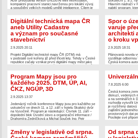
Acer představila Veriton GN100 AI Mini Workstation,
uskuteční 1. a 2. ří
kompaktní pracovní stanici navrženou pro lokální vývoj
Hlavním nádraží v P
a spouštění velkých modelů umělé inteligence. Cílem je
nabitý program, kter
nabídnout výkon, který je osvobodí od závislosti na
zástupce státní spr
cloudových službách a sníží související náklady. Cena
mohou těšit na disk
pro evropský trh bude začínat na […]
v regulaci, vědě a 
Digitální technická mapa ČR
Spor o úz
využití dronů […]
aneb Utility Cadastre
varuje př
The post
Veriton GN100, kompaktní superpočítač s AI
čipem GB10
appeared first on
Zeměměřič
.
The post
Podrobný 
a význam pro současné
architekti
o bezpilotním létání
stavebnictví
o kroku v
2.9.2025 20:11
2.9.2025 18:31
Projekt Digitální technické mapy ČR (DTM) má
Plánovaná novela v
v podstatě své kořeny již před třiceti lety. Tehdy v České
rozděluje odbornou 
republice začaly vznikat první digitální mapy měst jako
Česká komora autor
reakce na potřeby pokrokových samospráv a správců
(ČKAIT) bije na popl
sítí. Skutečný vznik DTM ČR datujeme do roku 2018,
(MMR) a Česká komo
kdy bylo na konferenci v Mikulově podepsáno
jako logický krok k 
Program Mapy jsou pro
Univerzáln
memorandum o spolupráci mezi klíčovými partnery. Na
je zrušení povinnéh
realizaci projektu se významně […]
tedy sjednocených 
každého 2025. DTM, ÚP, AI,
Ministerstvo pro mís
7.8.2025 6:00
ČKZ, NGÚP, 3D
The post
Digitální technická mapa ČR aneb Utility
Cadastre a význam pro současné stavebnictví
appeared
The post
Spor o úz
Česká komora země
first on
Zeměměřič
.
chaosem, architekt
diskuzí, vedených m
2.9.2025 13:37
appeared first on
Ze
a na seminářích k D
rozhodla vytvořit 
Jedenáctý ročník konference Mapy jsou pro každého se
je rozšířený datový
uskuteční ve dnech 11. a 12. září v hotelu Skalský dvůr
zajištění jednotnéh
na Vysočině. Program je následující: Čtvrtek 11. září –
prostorových dat p
dopolední blok Úvodní slovo a organizační informace /
Posílejte své připo
Drahomíra Zedníčková a Michal Souček Ing. Petr
Souček, Ph.D. / Český úřad zeměměřický a katastrální /
The post
Univerzáln
Portál katastru a zeměměřictví Ing. Jiří Formánek /
Zeměměřič
.
Český úřad zeměměřický a katastrální […]
Změny v legislativě od srpna.
Od srpna 
The post
Program Mapy jsou pro každého 2025. DTM,