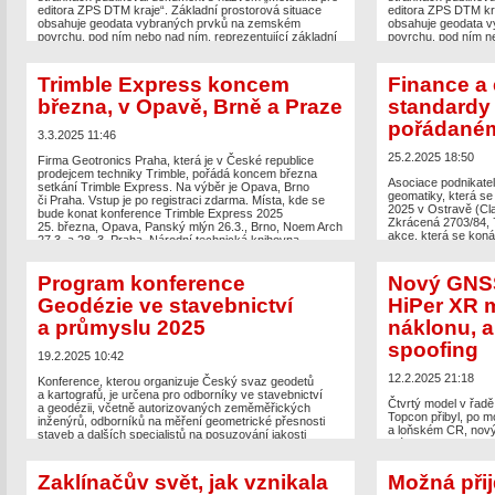
editora ZPS DTM kraje“. Základní prostorová situace
editora ZPS DTM kra
obsahuje geodata vybraných prvků na zemském
obsahuje geodata 
povrchu, pod ním nebo nad ním, reprezentující základní
povrchu, pod ním ne
prostorové uspořádání situace v území formou liniových,
prostorové uspořádá
bodových a plošných (polygonových) prvků. Metodika
bodových a plošnýc
popisuje postupy kontrol GAD (geodetická aktualizační
popisuje postupy ko
Trimble Express koncem
Finance a
dokumentace) před zapracováním, vlastní postup […]
dokumentace) před 
března, v Opavě, Brně a Praze
standardy 
The post
ČÚZK vydal metodiku DTM. Metodika pro
The post
ČÚZK vyda
pořádané
editora ZPS DTM kraje
appeared first on
Zeměměřič
.
editora ZPS DTM kr
3.3.2025 11:46
25.2.2025 18:50
Firma Geotronics Praha, která je v České republice
prodejcem techniky Trimble, pořádá koncem března
Asociace podnikate
setkání Trimble Express. Na výběr je Opava, Brno
geomatiky, která se
či Praha. Vstup je po registraci zdarma. Místa, kde se
2025 v Ostravě (Cl
bude konat konference Trimble Express 2025
Zkrácená 2703/84, 
25. března, Opava, Panský mlýn 26.3., Brno, Noem Arch
akce, která se koná
27.3. a 28. 3. Praha, Národní technická knihovna
Česká komora země
Program Trimble Express 2025 9:00 – 9:30 […]
společnosti GEHER
s.r.o. Program akce
Program konference
Nový GNSS
The post
Trimble Express koncem března, v Opavě,
[…]
Brně a Praze
appeared first on
Zeměměřič
.
Geodézie ve stavebnictví
HiPer XR 
The post
Finance a
a průmyslu 2025
náklonu, a
geomatiky, pořáda
Zeměměřič
.
spoofing
19.2.2025 10:42
12.2.2025 21:18
Konference, kterou organizuje Český svaz geodetů
a kartografů, je určena pro odborníky ve stavebnictví
Čtvrtý model v řad
a geodézii, včetně autorizovaných zeměměřických
Topcon přibyl, po 
inženýrů, odborníků na měření geometrické přesnosti
a loňském CR, nový
staveb a dalších specialistů na posuzování jakosti
má integrovanou an
stavebních projektů. Geodézie ve stavebnictví
uvádí, že zařízení 
a průmyslu je dvoudenní akce, začíná 26. března 2025
magnetickou imunní
v 10:00, závěr je naplánován na 27. března ve 13:00.
Zaklínačův svět, jak vznikala
Možná přij
stupňů. Topcon ji p
Prezence účastníků bude od 8:00 hodin […]