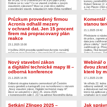
lidí se ptá, co to znamená pro ně a pro jejich práci.
komory zeměměřičů.
Dotkne se to i vás? Co se vlastně změnilo s novým
Robert Šinkner (2.
stavebním zákonem? Musí se znát něco dalšího
a Jan Plavec (člen 
o povolování staveb, kolaudacích nebo třeba rozdělení
Jihočeský kraj. Akc
pozemků? Jaké změny nás čekají v souvislosti s novými
první místopředsed
vyhláškami a povinnostmi? Pokud máte podobné otázky,
stavovský soud a J
nebo chcete-li se […]
Průzkum provedený firmou
Komentář 
The post
První set
Acronis odhalil mezery
stanou te
The post
Pozvánka na webinář k novému stavebnímu
first on
Zeměměřič
.
zákonu – Co všechno se mění?
appeared first on
v ochraně dat. Jen 15 procent
Zeměměřič
.
21.1.2025 19:42
firem má propracovaný plán
Představte si následu
reakce
do práce, zapnete po
data jsou zašifrova
přece zálohy.“ Jenže
23.1.2025 15:00
zašifrovali i je. Př
V květnu 2024 provedla společnost Acronis rozsáhlý
realitou, říká bezp
průzkum mezi českými a slovenskými IT partnery,
Zebra Systems. Od 
zaměřený na problematiku ochrany firemních dat.
Kybernetická […]
Výsledky naznačují, že ačkoli většina podniků již
Nový stavební zákon
Webinář o
The post
Komentář 
podnikla základní kroky, mnoho z nich stále podceňuje
útočníků…
appeared
význam komplexních opatření a plánů pro případ
a digitální technické mapy III –
dvou zkrat
kybernetických incidentů. Podle průzkumu má
zavedenou politiku ochrany citlivých dat 61 %
odborná konference
které by m
dotázaných firem. Přesto jen třetina […]
21.1.2025 14:35
17.1.2025 21:08
The post
Průzkum provedený firmou Acronis odhalil
mezery v ochraně dat. Jen 15 procent firem má
Odborná skupina katastru nemovitostí při Českém
Ve středu 22. ledna
propracovaný plán reakce
appeared first on
Zeměměřič
.
svazu geodetů a kartografů zve na konferenci s názvem
odborný webinář, kte
„Nový stavební zákon, Digitální technické mapy III“.
a diskutovat nad 
Akce se uskuteční v úterý 25. února 2025
která má aplikovat 
v kongresovém sále č. 217 na adrese Novotného lávka
vztahující se k sou
5, Praha 1. Konference začíná v 9:00 hodin a nabídne
polohy podrobných 
bohatý program zaměřený na aktuální témata v oblasti
s cílem smysluplně 
stavebního práva, digitálních technických map a dalších
a podpořit svébytn
Setkání Zlíngeo 2025 –
Jak správ
souvisejících oblastí. […]
inženýra (AZI), jeh