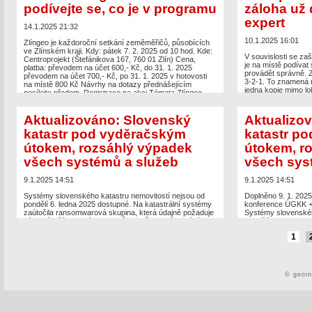
podívejte se, co je v programu
záloha už 
[…]
The post
Nový stavební zákon a digitální technické
expert
mapy III – odborná konference
appeared first on
The post
Webinář o
14.1.2025 21:32
Zeměměřič
.
z katastru, které by
Zeměměřič
.
10.1.2025 16:01
Zlíngeo je každoroční setkání zeměměřičů, působících
ve Zlínském kraji. Kdy: pátek 7. 2. 2025 od 10 hod. Kde:
V souvislosti se za
Centroprojekt (Štefánikova 167, 760 01 Zlín) Cena,
je na místě podívat 
platba: převodem na účet 600,- Kč, do 31. 1. 2025
provádět správně. Z
převodem na účet 700,- Kč, po 31. 1. 2025 v hotovosti
3-2-1. To znamená mí
na místě 800 Kč Návrhy na dotazy přednášejícím
jedna kopie mimo lok
posílejte předem. Registrace na akci Témata Zlíngeo
nezměnitelné záloh
2025 DTM – […]
zapnutou funkci „im
uložených […]
Aktualizováno: Slovenský
Aktualizo
The post
Setkání Zlíngeo 2025 – podívejte se, co je
v programu
appeared first on
Zeměměřič
.
katastr pod vyděračským
katastr p
The post
Jak správ
nestačí, říká expert
útokem, rozsáhlý výpadek
útokem, r
všech systémů a služeb
všech sys
9.1.2025 14:51
9.1.2025 14:51
Systémy slovenského katastru nemovitostí nejsou od
Doplněno 9. 1. 2025
pondělí 6. ledna 2025 dostupné. Na katastrální systémy
konference ÚGKK + 
zaútočila ransomwarová skupina, která údajně požaduje
Systémy slovenskéh
výpalné v řádu desítke milionů dolarů za odšifrování dat.
pondělí 6. ledna 20
Na webu Úradu geodézie, kartografie a katastra
zaútočila ransomwa
1
Slovenskej republiky (ÚGKK SR) je tedy od 6. ledna
výpalné v řádu desít
zpráva, v níž ÚGKK informuje o rozsiahlom technickom
Na webu Úradu geodé
výpadku všetkých systémov a služieb, ktoré spravuje
Slovenskej republik
ÚGKK SR. […]
zpráva, […]
© geoi
The post
Aktualizováno: Slovenský katastr pod
The post
Aktualizov
vyděračským útokem, rozsáhlý výpadek všech systémů
vyděračským útoke
a služeb
appeared first on
Zeměměřič
.
a služeb
appeared f