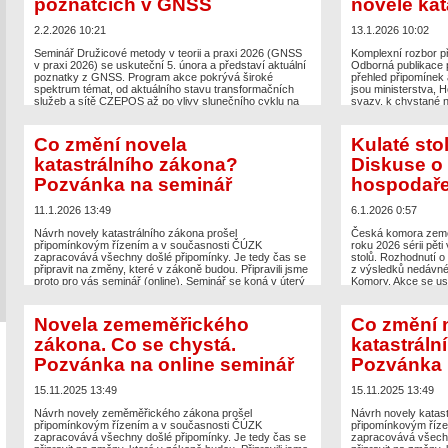
poznatcích v GNSS
novele kat
The post
Výroční tř
v Lázních Bělohrad
2.2.2026 10:21
13.1.2026 10:02
Seminář Družicové metody v teorii a praxi 2026 (GNSS
Komplexní rozbor p
v praxi 2026) se uskuteční 5. února a představí aktuální
Odborná publikace p
poznatky z GNSS. Program akce pokrývá široké
přehled připomínek a
spektrum témat, od aktuálního stavu transformačních
jsou ministerstva, 
služeb a sítě CZEPOS až po vlivy slunečního cyklu na
svazy, k chystané n
přesnost GNSS měření. Významná část příspěvků se
Pěčonka, který má 
zaměří na přeshraniční spolupráci a zkušenosti ze
v katastru nemovito
Slovenska, konkrétně na vývoj monitoringu sítě SKPOS
a připojuje k nim s
Co změní novela
Kulaté sto
a transformaci […]
zeměměřických zkuš
katastrálního zákona?
Diskuse o l
místě […]
The post
GNSS v praxi 2026: V Brně se dozvíte
Pozvánka na seminář
hospodaře
o aktuálních poznatcích v GNSS
appeared first on
The post
Publikace:
Zeměměřič
.
novele katastrálníh
Zeměměřič
.
11.1.2026 13:49
6.1.2026 0:57
Návrh novely katastrálního zákona prošel
Česká komora země
připomínkovým řízením a v současnosti ČÚZK
roku 2026 sérii pět
zapracovává všechny došlé připomínky. Je tedy čas se
stolů. Rozhodnutí o
připravit na změny, které v zákoně budou. Připravili jsme
z výsledků nedávné
proto pro vás seminář (online). Seminář se koná v úterý
Komory. Akce se usk
13. ledna 2026. Přihlásit se na seminář Po přihlášení vám
centrech: v Praze, 
přijde od nás e-mail s odkazem na webinář. (Není třeba
a Českých Budějovic
psát e-mail, vše […]
a strategický plán 
Novela zememěřického
Co změní 
druhého roku fung
zákona. Co se chystá.
katastráln
The post
Co změní novela katastrálního zákona?
a prezentace […]
Pozvánka na seminář
appeared first on
Zeměměřič
.
Pozvánka na online seminář
Pozvánka 
The post
Kulaté stol
hospodaření a rozv
Zeměměřič
.
15.11.2025 13:49
15.11.2025 13:49
Návrh novely zeměměřického zákona prošel
Návrh novely katast
připomínkovým řízením a v současnosti ČÚZK
připomínkovým říz
zapracovává všechny došlé připomínky. Je tedy čas se
zapracovává všechn