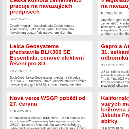
Česká komora zeměměřičů
v legislat
ÚP, AI, ČKZ, NGÚP, 3D
appeared first on
Zeměměřič
.
pracuje na navazujících
na navazuj
předpisech
6.8.2025 22:15
6.8.2025 22:15
Zbyněk Kugler, mí
zeměměřičů, v aktu
Zbyněk Kugler, místopředseda České komory
newsletteru upozo
zeměměřičů, v aktuálním vydání komorového
v legislativě. S úči
newsletteru upozorňuje na významné změny
změnám zeměměřick
v legislativě. S účinností od 1. srpna 2025 došlo ke
prováděcí vyhlášky
změnám zeměměřického zákona č. 200/1994 Sb., jeho
č. 283/2021. Komor
prováděcí vyhlášky č. 31/1995 Sb. a stavebního zákona
a vyhlášky spolupod
Leica Geosystems
Gepro a At
č. 283/2021. Komora se na těchto změnách zákonů
dotýkajících se ze
a vyhlášky spolupodílela, zejména v oblastech
představila BLK360 SE
31. setkán
Nastavená spoluprá
dotýkajících se zeměměřických činností ve výstavbě.
Essentials, cenově efektivní
odborníků
Nastavená spolupráce s resortem ČÚZK, kde […]
The post
Od srpna d
Komora pracuje na 
řešení pro 3D
The post
Změny v legislativě od srpna. Česká komora
first on
Zeměměřič
.
30.7.2025 15:20
zeměměřičů pracuje na navazujících předpisech
appeared first on
Zeměměřič
.
6.8.2025 22:10
Již 31. ročník tradi
a služeb společnos
Společnost Leica Geosystems uvedla na trh Leica
7. a 8. října 2025 
BLK360 SE Essentials – nové „cenově efektivní“ řešení
kterou pořádají zmí
navržené tak, aby přiblížilo snímání reality menším
pravidelně přitahuj
firmám včetně živnostníků. Za cenu 12 500 liber (14 000
geografických info
€) Leica Geosystems nabízí balíček, který obsahuje
program pro široké
skener Leica BLK360 SE, roční předplatné softwaru
tradičně spojuje zá
Nová verze WSGP poběží od
Kalifornsk
Leica Cyclone Field 360 pro práci v terénu a software
stavebnictví i akade
PinPoint pro převod […]
27. června
starých m
[…]
knihovna z
The post
Leica Geosystems představila BLK360 SE
The post
Gepro a At
16.6.2025 20:35
Essentials, cenově efektivní řešení pro 3D
appeared first
odborníků
appeared 
Jakuba Fr
on
Zeměměřič
.
V souvislosti s instalací ISKN verze 10.3 budou ke dni
sbírky
27. června 2025 provedeny také úpravy ve službě
WSGP. Na webu věnované této webové službě pro
vyhotovitele a ověřovatele geometrických plánů ČÚZK
11.6.2025 18:32