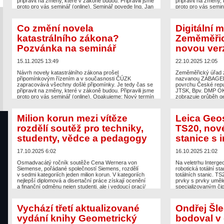
připravit na změny, které v zákoně budou. Připravili jsme
připravit na změny, 
proto pro vás seminář (online). Seminář povede Ing. Jan
proto pro vás semin
Pěčonka, který se problematice katastru dlouhodobě
Pěčonka, který se p
věnuje a detailně Vám vysvětlí vše podstatné. Detailní
věnuje a detailně vá
program semináře Podrobně probereme následující
program semináře P
Co změní novela
Digitální 
okruhy: GP jako […]
okruhy: GP jako […
katastrálního zákona?
Zeměměřic
The post
Novela zememěřického zákona. Co se chystá.
The post
Co změní 
Pozvánka na seminář
novou ver
Pozvánka na online seminář
appeared first on
Pozvánka na semin
Zeměměřič
.
15.11.2025 13:49
22.10.2025 12:05
Návrh novely katastrálního zákona prošel
Zeměměřický úřad z
připomínkovým řízením a v současnosti ČÚZK
nazvanou ZABAGED –
zapracovává všechny došlé připomínky. Je tedy čas se
povrchu České repu
připravit na změny, které v zákoně budou. Připravili jsme
JTSK, Bpv. DMP OK,
proto pro vás seminář (online). Opakujeme: Nový termín
zobrazuje průběh ge
v úterý 13. ledna 2026 Přihlásit se na seminář Seminář
všech na něm se nac
povede Ing. Jan Pěčonka, který se problematice
činností vytvořených
katastru dlouhodobě věnuje a detailně vám vysvětlí vše
vegetační pokryv, z
Milion korun mezi vítěze
Leica Geo
[…]
stavby. Digitální mo
rozdělí soutěž pro techniky,
TS20, nové
The post
Co změní novela katastrálního zákona?
The post
Digitální 
studenty, vědce a pedagogy
stanice s 
Pozvánka na seminář
appeared first on
Zeměměřič
.
představil novou ver
17.10.2025 6:02
16.10.2025 21:02
Osmadvacátý ročník soutěže Cena Wernera von
Na veletrhu Interge
Siemense, pořádané společností Siemens, rozdělí
robotická totální st
v sedmi kategoriích jeden milion korun. V kategoriích
totálních stanic. T
nejlepší diplomová a disertační práce získají ocenění
prvky s prvky umělé 
a finanční odměnu nejen studenti, ale i vedoucí prací/
specializovaným či
školitelé. Finanční odměny, které v minulých 27 letech
který pracuje přímo 
společnost Siemens rozdělila mezi 490 vítězných
k serveru. TS20 má
studentů, vědců a pedagogů, dosáhly celkové částky
zrychlení měření a z
Vychází třetí aktualizované
Ondřej Šle
17,4 milionu korun. Vyhlašované kategorie
vydání knihy Geometrický
bodoval v
The post
Leica Geo
Nejvýznamnější […]
robotické totální st