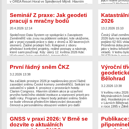
jejich reálné přínos
v OREA Resort Horal ve Špindlerově Mlýně. Hlavním
omezení? Možnosti
tématem je stabilita pozemkových úprav v kontextu péče
na SLAM a LiDARu, 
o krajinu a zemědělské praxe. Program prvního dne
Geopen, […]
(15. září 2026) 08:30 až 10:00: Prezence účastníků,
Seminář Z praxe: Jak geodeti
Katastrální
coffee break 10:00 až 11:00: Slavnostní zahájení
The post
Zaměřeno 
konference Ing. Svatava Maradová, MBA, ústřední
pracují s mračny bodů
2026
dat
appeared first 
ředitelka […]
20.4.2026 12:14
13.2.2026 15:10
The post
Stabilita pozemkových úprav – téma podzimní
26. konference pozemkových úprav
appeared first on
Společnost Data System ve spolupráci s časopisem
Český úřad zeměměři
Zeměměřič
.
Zeměměřič vás zvou na půldenní setkání, kde ukážeme,
2026 bylo na katast
jak v praxi vypadá práce s daty z dronů a 3D laserových
podáno 62 601 vklad
skenerů. Žádné prodejní řeči. Kolegové z oboru
Průměrná doba prove
představí konkrétní projekty, reálné postupy a nástroje,
jako v lednu loňské
které sami používají. Kdy: úterý 12. května 2026 Kde:
vkladů. V lednu byl
Výzkumný ústav geodetický, topografický
34 679 listin k prov
a kartografický (Ústecká 98, Zdiby) Čas: 9:00 – 12:30
poznámka, upozorn
Registrace […]
První řádný sněm ČKZ
Výroční tř
The post
Katastráln
The post
Seminář Z praxe: Jak geodeti pracují s mračny
first on
Zeměměřič
.
geodetick
bodů
appeared first on
Zeměměřič
.
3.2.2026 13:38
Bělohrad
Na začátek prosince 2026 je naplánováno první řádné
zasedání sněmu České komory zeměměřičů. Setkání se
3.2.2026 13:38
uskuteční v pátek 4. prosince v prostorách hotelu
Clarion Congress. Hlavním účelem akce je uzavření
V květnu roku 2026 s
prvního funkčního období instituce a stanovení priorit pro
Mezinárodních česk
další roky. Program a hlavní body jednání sněmu Sněm
dnů. Hostitelským m
se bude věnovat především bilancování dosavadní
v Lázních Bělohrad.
činnosti a personálnímu obsazení vedení pro další
v roce 1995 v Žilině
období. […]
sousedních zemí pr
zkušeností a navaz
The post
První řádný sněm ČKZ
appeared first on
kontaktů. Jazyková
GNSS v praxi 2026: V Brně se
Publikace:
Zeměměřič
.
přednášet odborné r
dozvíte o aktuálních
připomíne
[…]