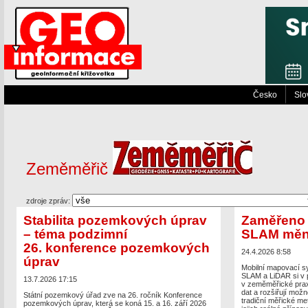
Česko
Slo
Zeměměřič
zdroje zpráv:
Stabilita pozemkových úprav
Zaměřeno 
– téma podzimní
SLAM mění
26. konference pozemkových
24.4.2026 8:58
úprav
Mobilní mapovací sy
SLAM a LiDAR si v 
13.7.2026 17:15
v zeměměřické praxi
dat a rozšiřují mož
Státní pozemkový úřad zve na 26. ročník Konference
tradiční měřické met
pozemkových úprav, která se koná 15. a 16. září 2026