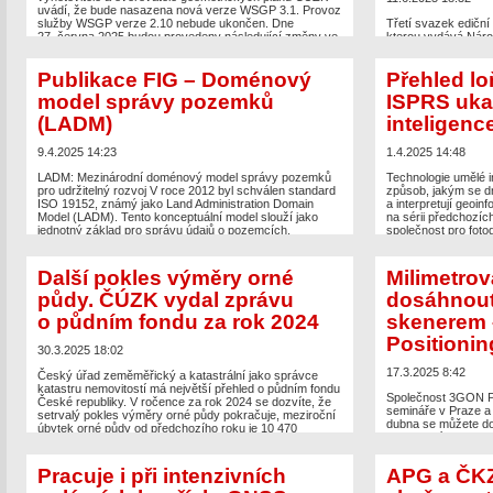
uvádí, že bude nasazena nová verze WSGP 3.1. Provoz
služby WSGP verze 2.10 nebude ukončen. Dne
Třetí svazek ediční
27. června 2025 budou provedeny následující změny ve
kterou vydává Náro
službě WSGP rozšíření […]
mapám zachycujícím
obrazový doprovod 
Publikace FIG – Doménový
Přehled l
The post
Nová verze WSGP poběží od 27. června
renesančních a bar
appeared first on
Zeměměřič
.
Národní knihovny Č
model správy pozemků
ISPRS uka
kartografů, původníc
z klementinského Ba
(LADM)
inteligen
pořídit přímo v NK 
9.4.2025 14:23
1.4.2025 14:48
The post
Kalifornsk
Národní knihovna zv
LADM: Mezinárodní doménový model správy pozemků
Technologie umělé i
mapové sbírky
appe
pro udržitelný rozvoj V roce 2012 byl schválen standard
způsob, jakým se dn
ISO 19152, známý jako Land Administration Domain
a interpretují geoin
Model (LADM). Tento konceptuální model slouží jako
na sérii předchozí
jednotný základ pro správu údajů o pozemcích,
společnost pro foto
vlastnictví, uživatelských právech a vztazích mezi lidmi
Země), která se v r
a půdou. LADM poskytuje strukturovaný přístup
pěti technických ko
k organizaci a sdílení informací mezi různými aktéry
zaznamenaly výrazný
Další pokles výměry orné
Milimetrová
v oblasti správy nemovitostí […]
rostoucí význam Ge
půdy. ČÚZK vydal zprávu
dosáhnout
The post
Publikace FIG – Doménový model správy
The post
Přehled l
o půdním fondu za rok 2024
skenerem 
pozemků (LADM)
appeared first on
Zeměměřič
.
umělá inteligence 
Zeměměřič
.
Positionin
30.3.2025 18:02
17.3.2025 8:42
Český úřad zeměměřický a katastrální jako správce
katastru nemovitostí má největší přehled o půdním fondu
Společnost 3GON Po
České republiky. V ročence za rok 2024 se dozvíte, že
semináře v Praze a
setrvalý pokles výměry orné půdy pokračuje, meziroční
dubna se můžete do
úbytek orné půdy od předchozího roku je 10 470
skenovacích a mode
hektarů. Naopak zahrady, travní porost a lesní pozemky
pro geodety, projekt
podle statistiky narostly. Nárůst zahrad: +4 228 ha
správy budov a pasp
Nárůst trvalého travního […]
Pracuje i při intenzivních
APG a ČKZ
Jak skenovat s ru
přesnosti skenování