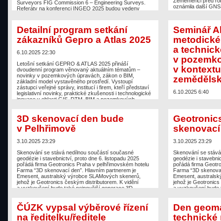
Zeměměřiči před rok
Surveyors FIG Commission 6 – Engineering Surveys.
oznámila další GNS
Referáty na konferenci INGEO 2025 budou vedeny
a Reach RS4 Pro s
v angličtině, pro přehlednost jsme je přeložili. Středa
zprávě uvádějí, že 
15. října 2025 Technická sekce 1: TLS a zpracování
parametry: RTK pro
mračna bodů * Ronja Miehling, Laura Balangé, […]
Detailní program setkání
Seminář A
přesnost i pod por
integrovaná anténa: 
zákazníků Gepro a Atlas 2025
metodické
The post
Inženýrská geodézie v programu konference
INGEO
appeared first on
Zeměměřič
.
a technic
The post
Emlid před
6.10.2025 22:30
v řadě Reach. RS4
v pozemko
appeared first on
Ze
Letošní setkání GEPRO & ATLAS 2025 přináší
v kontext
dvoudenní program věnovaný aktuálním tématům –
novinky v pozemkových úpravách, zákon o BIM,
zemědělsk
základní model vystavěného prostředí. Vystoupí
zástupci veřejné správy, institucí i firem, kteří představí
6.10.2025 6:40
legislativní novinky, praktické zkušenosti i technologické
inovace v oblasti GIS, DTM, BIM a pozemkových
Seminář, pořádaný 
systémů. První den konference – 7. 10. 2025
krajiny, se uskutečn
KONGRESOVÝ SÁL 10:00–12:30 – Hlavní přednášky
stavební fakultě VU
3D skenovací den bude
Geotronic
dne (moderuje […]
pozemkových úřadů,
v Pelhřimově
skenovací
dokumentačních kom
The post
Detailní program setkání zákazníků Gepro
dokumentací pozem
a Atlas 2025
appeared first on
Zeměměřič
.
s aktualizovanými 
3.10.2025 23:29
3.10.2025 23:29
poznatky využitelné
poměrů Návrh protier
Skenování se stává nedílnou součástí současné
Skenování se stává
dokumentací pozem
geodézie i stavebnictví, proto dne 6. listopadu 2025
geodézie i stavebnic
metodickým postup
pořádá firma Geotronics Praha v pelhřimovském hotelu
pořádá firma Geotr
Farma “3D skenovací den”. Hlavním partnerem je
Farma “3D skenovac
The post
Seminář A
Emesent, australský výrobce SLAMových skenerů,
Emesent, australs
a technického sta
jehož je Geotronics českým distributorem. K vidění
jehož je Geotronics
v kontextu metodik
a vyzkoušení bude také nejnovější generace 3D
a vyzkoušení bude 
erozí
appeared first
skeneru Trimble X9. Vedle poslechu prezentací si
skeneru Trimble X9.
účastníci budou moci vyzkoušet všechny […]
účastníci budou mo
ČÚZK vypsal výběrové řízení
Den geomat
The post
3D skenovací den bude v Pelhřimově
appeared
The post
Geotronic
na ředitelku/ředitele
technické
first on
Zeměměřič
.
v Pelhřimově
appear