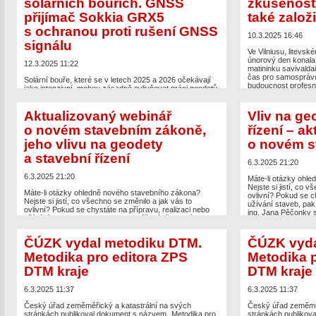
solárních bouřích. GNSS
zkušenosti
The post
Další pokles výměry orné půdy. ČÚZK vydal
budov – celý […]
zprávu o půdním fondu za rok 2024
appeared first on
přijímač Sokkia GRX5
také založ
Zeměměřič
.
The post
Milimetrov
s ochranou proti rušení GNSS
3D skenerem – sem
10.3.2025 16:46
first on
Zeměměřič
.
signálu
Ve Vilniusu, litevs
únorový den konala 
12.3.2025 11:22
matininku savivalda
čas pro samospráv
Solární bouře, které se v letech 2025 a 2026 očekávají
budoucnost profesn
jako intenzivní, mohou zásadně ovlivňovat práci geodetů.
v Litvě a možnosti
Sokkia proto uvádí na trh GNSS přijímač GRX5, který je
Mezi pozvanými účas
vybaven ochranou proti rušení GNSS signálu
podnikatelů v geom
Aktualizovaný webinář
Vliv na ge
i při intenzivních solárních bouřích či jiných vnějších
zeměměřičů (ČKZ), kt
vlivech. Hlavní vlastnosti: Unikátní systém čištění GNSS
o novém stavebním zákoně,
řízení – a
[…]
signálu od sluneční aktivity a dalších zdrojů rušení díky
pokročilým technologiím IMU s náklonem […]
jeho vlivu na geodety
o novém s
The post
APG a ČKZ 
chtějí také založit 
a stavební řízení
The post
Pracuje i při intenzivních solárních bouřích.
Zeměměřič
.
6.3.2025 21:20
GNSS přijímač Sokkia GRX5 s ochranou proti rušení
GNSS signálu
appeared first on
Zeměměřič
.
6.3.2025 21:20
Máte-li otázky ohl
Nejste si jistí, co 
Máte-li otázky ohledně nového stavebního zákona?
ovlivní? Pokud se ch
Nejste si jistí, co všechno se změnilo a jak vás to
užívání staveb, pak
ovlivní? Pokud se chystáte na přípravu, realizaci nebo
ing. Jana Pěčonky 
užívání staveb, pak je tento webinář právě pro vás. Od
které s sebou přine
ing. Jana Pěčonky se dozvíte podrobný přehled změn,
vliv to má na staveb
které s sebou přinesl nový stavební zákon (NSZ), a jaký
ČÚZK vydal metodiku DTM.
ČÚZK vyda
vliv to má na stavební […]
The post
Vliv na ge
Metodika pro editora ZPS
Metodika p
aktualizovaný webi
The post
Aktualizovaný webinář o novém stavebním
appeared first on
Ze
DTM kraje
DTM kraje
zákoně, jeho vlivu na geodety a stavební řízení
appeared first on
Zeměměřič
.
6.3.2025 11:37
6.3.2025 11:37
Český úřad zeměměřický a katastrální na svých
Český úřad zeměměř
stránkách publikoval dokument s názvem „Metodika pro
stránkách publikov