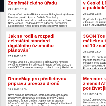
Zeměměřického úřadu
v České L
a praktick
29.9.2025 12:50
29.9.2025 12:46
Český úřad zeměměřický a katastrální vyhlásil výběrové
řízení na prestižní pozici ředitele či ředitelky
Ve středu 1. října 2
Zeměměřického úřadu s místem výkonu práce v Praze.
v České Lípě uskut
Nový vedoucí, zodpovědný za odborné, personální
Lípa a DTM (Digitál
a ekonomické řízení úřadu, může očekávat platové
kraje. Na celodenní
ohodnocení skládající se z tarifu až 52 930 Kč, osobního
a využití digitální
příplatku až 17 000 Kč a příplatku za vedení ve výši
zahrnuje přehled či
23 200 Kč. Mezi klíčové požadavky na uchazeče patří
Jak se rodil a rozpadl
3GON Tour
v geomatice za před
magisterské vzdělání […]
projektu DTM ČR, př
celostátní standard
měřickou t
map v Libereckém 
The post
ČÚZK vypsal výběrové řízení na ředitelku/
digitálního územního
od 10 zna
ředitele Zeměměřického úřadu
appeared first on
The post
Den geomat
Zeměměřič
.
plánování
představí v České L
26.9.2025 18:04
appeared first on
Ze
27.9.2025 16:51
Na 3GON Tour bude
měřické techniky a 
V srpnu 2025 se v souvislosti s plánovanou novelou
městech letos zast
vyhlášky o územním plánování rozjela veřejná diskuze
2025 – geodézie, dr
mezi ČKAIT a ministerstvem pro místní rozvoj. Redakce
Program akce na vš
Zeměměřiče proto požádala odborníky na územní
Ostrava a Brno) sh
plánování, aby se ke vzniklé situaci vyjádřili. Následující
nejbližší místo. Se
článek připravili Mgr. Josef Beneš a Ing. Jindřich Poláček
i tam, kam se jiní bo
DroneMap pro předletovou
Mercator k
ze společnosti HYDROSOFT Veleslavín, která se
podílela na vývoji metodiky MINIS. — V […]
přípravu provozu dronů
zmenšil Af
The post
3GON Tour
a software od 10 z
používat j
The post
Jak se rodil a rozpadl celostátní standard
25.9.2025 18:00
digitálního územního plánování
appeared first on
Zeměměřič
.
16.9.2025 14:53
Nová aplikace DroneMap, která nahradila dosavadní
DroneView, představuje pro piloty dronů v České
Africká unie (AU) se
republice zásadní změnu. Jejím cílem je sjednotit
Mercatorova zobraze
informační zdroj a zvýšit bezpečnost bezpilotního létání.
a zkresluje tak vním