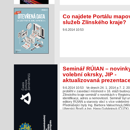
Co najdete Portálu mapo
služeb Zlínského kraje?
9.6.2014 10:53
Seminář RÚIAN – novinky
volební okrsky, JIP -
aktualizovaná prezentac
9.6.2014 10:53
Ve dnech 24. 1. 2014 a 7. 2. 2
proběhl v zasedací místnosti v 16. etáži budovy
Zlínského kraje seminář o novinkách v Registr
identifikace, adres a nemovitostí. Seminář byl u
editory RÚIAN a starosty obcí s více volebními 
Přednášející byly Ing. Barbora Valouchová (Mě
Uherský Brod) a Ing. Hana Gubániová (ČÚZK).