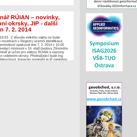
nář RÚIAN – novinky,
ní okrsky, JIP - další
n 7. 2. 2014
 10:53
Z důvodu velkého zájmu se bude
 novinkách v Registru územní identifikace,
emovitostí opakovat dne 7. 2. 2014 v 10.00
sedací místnosti v 16. etáži budovy Zlínského
minář je určen pro editory RÚIAN a starosty
ce volebními okrsky. Přednášející bude Ing.
alouchová. Kapacita semináře je již naplněna,
e není možná.