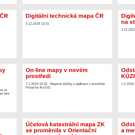
 ČR
Digitální technická mapa ČR
Digi
na st
3.12.2019 13:31
3.12.201
py
On-line mapy v novém
Odst
prostředí
KÚZ
7.1.2019 10:25
Mapové služby a aplikace v prostředí
1.3.2018
Portal for ArcGIS.
pa ve
ní bez
Účelová katastrální mapa ZK
Odst
se proměnila v Orientační
a me