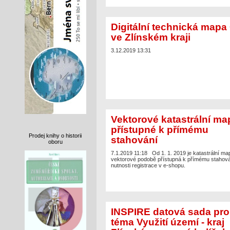
Digitální technická mapa
ve Zlínském kraji
3.12.2019 13:31
Vektorové katastrální ma
přístupné k přímému
Prodej knihy o historii
stahování
oboru
7.1.2019 11:18
Od 1. 1. 2019 je katastrální ma
vektorové podobě přístupná k přímému stahová
nutnosti registrace v e-shopu.
INSPIRE datová sada pro
téma Využití území - kraj