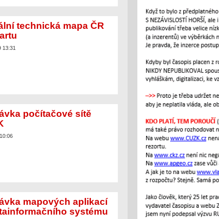
tální technická mapa ČR
artu
9 13:31
ávka počítačové sítě
K
 10:06
ávka mapových aplikací
tainformačního systému