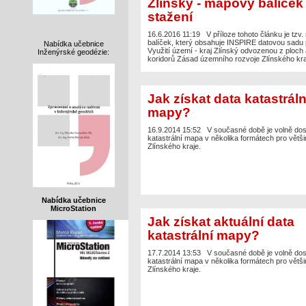
Zlínský - mapový balíček
stažení
16.6.2016 11:19
V příloze tohoto článku je tzv
balíček, který obsahuje INSPIRE datovou sadu
Nabídka učebnice
Využití území - kraj Zlínský odvozenou z ploch 
Inženýrské geodézie:
koridorů Zásad územního rozvoje Zlínského kra
Jak získat data katastráln
mapy?
16.9.2014 15:52
V současné době je volně do
katastrální mapa v několika formátech pro větš
Zlínského kraje.
Nabídka učebnice
MicroStation
Jak získat aktuální data
katastrální mapy?
17.7.2014 13:53
V současné době je volně do
katastrální mapa v několika formátech pro větš
Zlínského kraje.