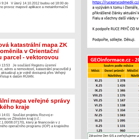
4 9:24
V úterý 14.10.2012 budou od 18:00 do
mo provoz mapové aplikace a metainformační
ová katastrální mapa ZK
roměnila v Orientační
 parcel - vektorovou
4 13:53
Je součástí Registru územní
ce, adres a nemovitostí, katastrální pracoviště ji
aktualizují a je volně dostupná přes Veřejný
přístup k datům RÚIAN.
tální mapa veřejné správy
ského kraje
4 14:01
Součást projektu Rozvoj e-
tu ve Zlínském kraji (r.č.:
.1.00/08.07170), který je financován v z
aného operačního programu (IOP) a krajského