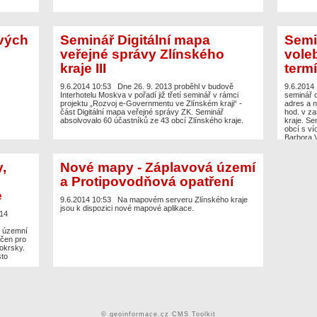
vých
Seminář Digitální mapa
Semi
veřejné správy Zlínského
voleb
kraje III
termí
9.6.2014 10:53
Dne 26. 9. 2013 proběhl v budově
9.6.2014
Interhotelu Moskva v pořadí již třetí seminář v rámci
seminář o
projektu „Rozvoj e-Governmentu ve Zlínském kraji“ -
adres a n
část Digitální mapa veřejné správy ZK. Seminář
hod. v za
absolvovalo 60 účastníků ze 43 obcí Zlínského kraje.
kraje. Se
obcí s ví
Barbora V
registrac
,
Nové mapy - Záplavová území
a Protipovodňová opatření
e
9.6.2014 10:53
Na mapovém serveru Zlínského kraje
jsou k dispozici nové mapové aplikace.
014
u územní
rčen pro
okrsky.
sto
© geoinformace.cz
CMS Toolkit