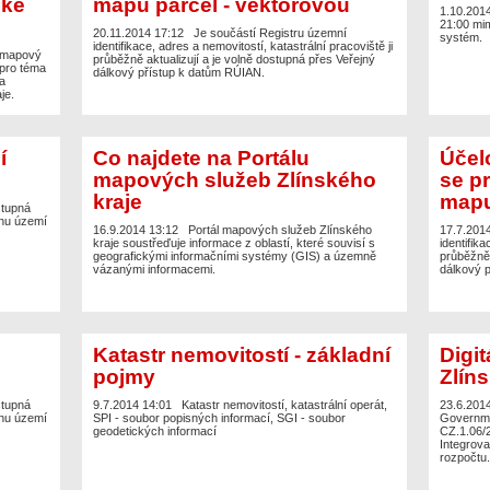
 ke
mapu parcel - vektorovou
1.10.201
21:00 mi
20.11.2014 17:12
Je součástí Registru územní
systém.
identifikace, adres a nemovitostí, katastrální pracoviště ji
. mapový
průběžně aktualizují a je volně dostupná přes Veřejný
 pro téma
dálkový přístup k datům RÚIAN.
a
je.
í
Co najdete na Portálu
Účel
mapových služeb Zlínského
se p
kraje
mapu
stupná
inu území
16.9.2014 13:12
Portál mapových služeb Zlínského
17.7.201
kraje soustřeďuje informace z oblastí, které souvisí s
identifika
geografickými informačními systémy (GIS) a územně
průběžně 
vázanými informacemi.
dálkový 
Katastr nemovitostí - základní
Digi
pojmy
Zlín
stupná
9.7.2014 14:01
Katastr nemovitostí, katastrální operát,
23.6.201
inu území
SPI - soubor popisných informací, SGI - soubor
Governmen
geodetických informací
CZ.1.06/2
Integrov
rozpočtu.