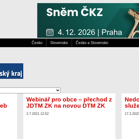
Česko
Slovensko
Česko a Slovensko
Webinář pro obce – přechod z
Nedo
žeb
JDTM ZK na novou DTM ZK
služe
2.7.2021 12:52
17.2.202